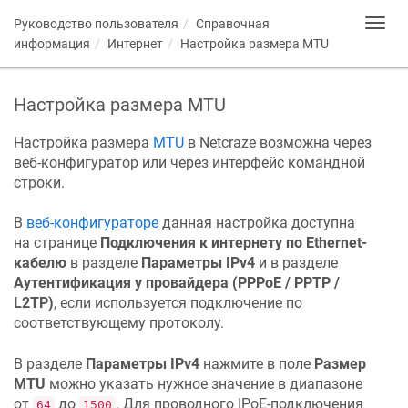
Руководство пользователя
Справочная
Toggl
navig
информация
Интернет
Настройка размера MTU
Настройка размера MTU
Настройка размера
MTU
в
Netcraze
возможна через
веб-конфигуратор или через интерфейс командной
строки.
В
веб-конфигураторе
данная настройка доступна
на странице
Подключения к интернету по Ethernet-
кабелю
в разделе
Параметры IPv4
и в разделе
Аутентификация у провайдера (PPPoE / PPTP /
L2TP)
, если используется подключение по
соответствующему протоколу.
В разделе
Параметры IPv4
нажмите в поле
Размер
MTU
можно указать нужное значение в диапазоне
от
до
. Для проводного IPoE-подключения
64
1500