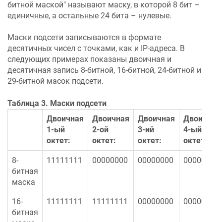
битной маской" называют маску, в которой 8 бит –
единичные, а остальные 24 бита – нулевые.
Маски подсети записываются в формате
десятичных чисел с точками, как и IP-адреса. В
следующих примерах показаны двоичная и
десятичная запись 8-битной, 16-битной, 24-битной и
29-битной масок подсети.
Таблица 3. Маски подсети
Двоичная
Двоичная
Двоичная
Двоичная
1-ый
2-ой
3-ий
4-ый
октет:
октет:
октет:
октет:
8-
11111111
00000000
00000000
00000000
битная
маска
16-
11111111
11111111
00000000
00000000
битная