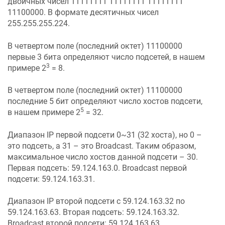
двоичных чисел 11111111 11111111 11111111
11100000. В формате десятичных чисел
255.255.255.224.
В четвертом поле (последний октет) 11100000
первые 3 бита определяют число подсетей, в нашем
3
примере 2
= 8.
В четвертом поле (последний октет) 11100000
последние 5 бит определяют число хостов подсети,
5
в нашем примере 2
= 32.
Диапазон IP первой подсети 0~31 (32 хоста), но 0 –
это подсеть, а 31 – это Broadcast. Таким образом,
максимальное число хостов данной подсети – 30.
Первая подсеть: 59.124.163.0. Broadcast первой
подсети: 59.124.163.31.
Диапазон IP второй подсети с 59.124.163.32 по
59.124.163.63. Вторая подсеть: 59.124.163.32.
Broadcast второй подсети: 59.124.163.63.