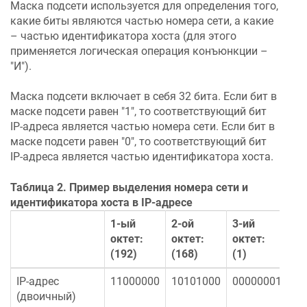
Маска подсети используется для определения того,
какие биты являются частью номера сети, а какие
– частью идентификатора хоста (для этого
применяется логическая операция конъюнкции –
"И").
Маска подсети включает в себя 32 бита. Если бит в
маске подсети равен "1", то соответствующий бит
IP-адреса является частью номера сети. Если бит в
маске подсети равен "0", то соответствующий бит
IP-адреса является частью идентификатора хоста.
Таблица 2. Пример выделения номера сети и
идентификатора хоста в IP-адресе
1-ый
2-ой
3-ий
4-
октет:
октет:
октет:
ок
(192)
(168)
(1)
(2
IP-адрес
11000000
10101000
00000001
00
(двоичный)