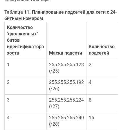
Таблица 11. Планирование подсетей для сети с 24-
битным номером
Количество
"одолженных"
битов
Коли
идентификатора
Количество
хост
хоста
Маска подсети
подсетей
подс
1
255.255.255.128
2
126
(/25)
2
255.255.255.192
4
62
(/26)
3
255.255.255.224
8
30
(/27)
4
255.255.255.240
16
14
(/28)