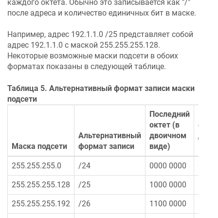
каждого октета. Обычно это записывается как "/"
после адреса и количество единичных бит в маске.
Например, адрес 192.1.1.0 /25 представляет собой
адрес 192.1.1.0 с маской 255.255.255.128.
Некоторые возможные маски подсети в обоих
форматах показаны в следующей таблице.
Таблица 5. Альтернативный формат записи маски
подсети
Последний
Посл
октет (в
октет
Альтернативный
двоичном
деся
Маска подсети
формат записи
виде)
виде
255.255.255.0
/24
0000 0000
0
255.255.255.128
/25
1000 0000
128
255.255.255.192
/26
1100 0000
192