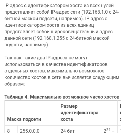
IP-адрес с идентификатором хоста из всех нулей
представляет собой IP-адрес сети (192.168.1.0 с 24-
битной маской подсети, например). IP-адрес с
идентификатором хоста из всех единиц
представляет собой широковещательный адрес
данной сети (192.168.1.255 с 24-битной маской
подсети, например).
Так как такие два IP-адреса не могут
использоваться в качестве идентификаторов
отдельных хостов, максимально возможное
количество хостов в сети вычисляется следующим
образом:
Таблица 4. Максимально возможное число хостов
Размер
Макс
идентификатора
колич
Маска подсети
хоста
хосто
24
8
255.0.0.0
24 бит
2
–
1677