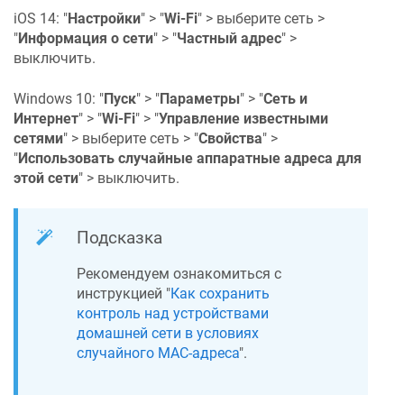
iOS 14: "
Настройки
" > "
Wi-Fi
" > выберите сеть >
"
Информация о сети
" > "
Частный адрес
" >
выключить.
Windows 10: "
Пуск
" > "
Параметры
" > "
Сеть и
Интернет
" > "
Wi-Fi
" > "
Управление известными
сетями
" > выберите сеть > "
Свойства
" >
"
Использовать случайные аппаратные адреса для
этой сети
" > выключить.
Подсказка
Рекомендуем ознакомиться с
инструкцией "
Как сохранить
контроль над устройствами
домашней сети в условиях
случайного MAC-адреса
".