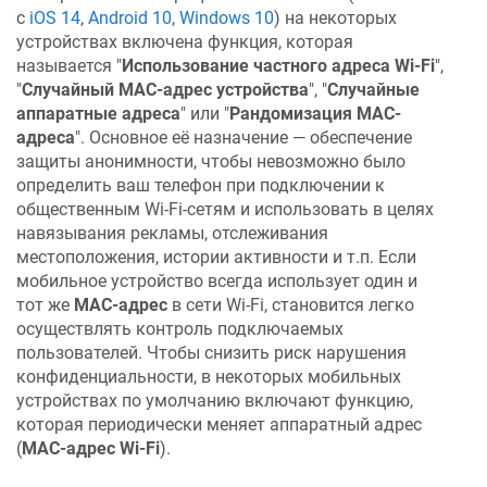
с
iOS 14
,
Android 10
,
Windows 10
) на некоторых
устройствах включена функция, которая
называется "
Использование частного адреса Wi-Fi
",
"
Случайный MAC-адрес устройства
", "
Случайные
аппаратные адреса
" или "
Рандомизация MAC-
адреса
". Основное её назначение — обеспечение
защиты анонимности, чтобы невозможно было
определить ваш телефон при подключении к
общественным Wi-Fi-сетям и использовать в целях
навязывания рекламы, отслеживания
местоположения, истории активности и т.п. Если
мобильное устройство всегда использует один и
тот же
MAC-адрес
в сети Wi-Fi, становится легко
осуществлять контроль подключаемых
пользователей. Чтобы снизить риск нарушения
конфиденциальности, в некоторых мобильных
устройствах по умолчанию включают функцию,
которая периодически меняет аппаратный адрес
(
MAC-адрес Wi-Fi
).