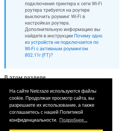
подключения принтера к сети Wi-Fi
роутера требуется на роутере
выключить роуминг Wi-Fi в
настройках роутера.
Дополнительную информацию вы
найдете в инструкции
Почему одно
из устройств не подключается по
Wi-Fi с активным роумингом
802.11r (FT)?
В этом разделе
На сайте Netcraze используются файлы
cookie. Продолжая просмотр сайта, вы
Хотите оставить отзыв?
разрешаете их использование, а также
Нажмите здесь, чтобы
соглашаетесь с нашей Политикой
предложить правки.
конфиденциальности.
Подробнее...