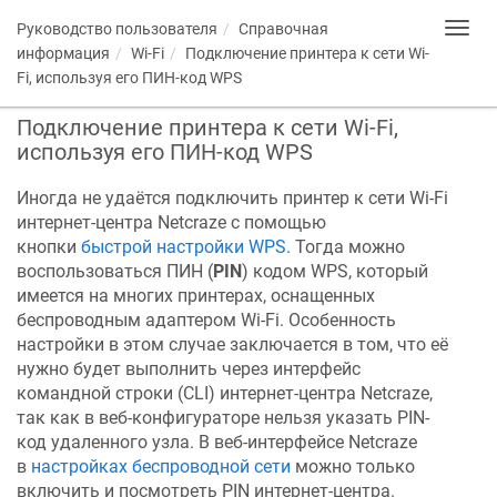
Руководство пользователя
Справочная
Toggl
navig
информация
Wi-Fi
Подключение принтера к сети Wi-
Fi, используя его ПИН-код WPS
Подключение принтера к сети Wi-Fi,
используя его ПИН-код WPS
Иногда не удаётся подключить принтер к сети Wi-Fi
интернет-центра
Netcraze
с помощью
кнопки
быстрой настройки WPS
. Тогда можно
воспользоваться ПИН (
PIN
) кодом WPS, который
имеется на многих принтерах, оснащенных
беспроводным адаптером Wi-Fi. Особенность
настройки в этом случае заключается в том, что её
нужно будет выполнить через интерфейс
командной строки (CLI) интернет-центра
Netcraze
,
так как в веб-конфигураторе нельзя указать PIN-
код удаленного узла. В веб-интерфейсе
Netcraze
в
настройках беспроводной сети
можно только
включить и посмотреть PIN интернет-центра.