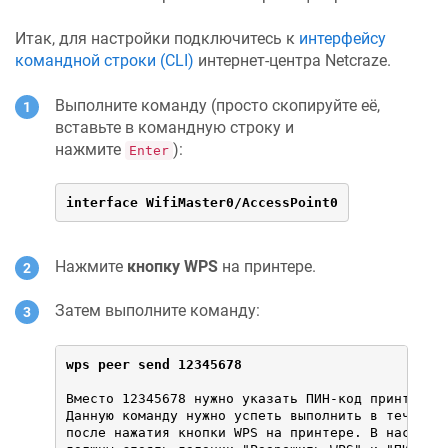
Итак, для настройки подключитесь к
интерфейсу
командной строки (CLI)
интернет-центра
Netcraze
.
Выполните команду (просто скопируйте её,
вставьте в командную строку и
нажмите
):
Enter
interface WifiMaster0/AccessPoint0
Нажмите
кнопку WPS
на принтере.
Затем выполните команду:
wps peer send 12345678
Вместо 12345678 нужно указать ПИН-код принтера.

Данную команду нужно успеть выполнить в течение 
после нажатия кнопки WPS на принтере. В настройк