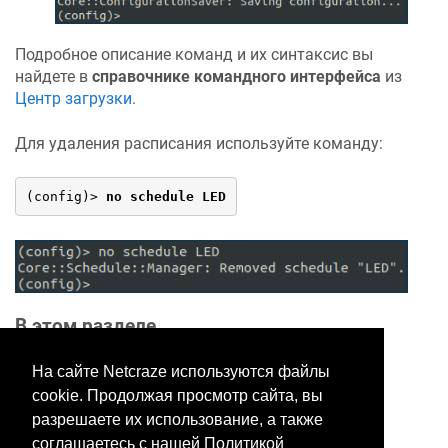
Подробное описание команд и их синтаксис вы
найдете в
справочнике командного интерфейса
из
Центр загрузки
.
Для удаления расписания используйте команду:
(config)> 
no schedule LED
В этом разделе
На сайте Netcraze используются файлы
cookie. Продолжая просмотр сайта, вы
Хотите оставить отзыв?
разрешаете их использование, а также
Нажмите здесь, чтобы
соглашаетесь с нашей Политикой