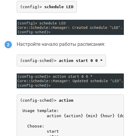
(config)> 
schedule LED
Настройте начало работы расписания:
(config-sched)> 
action start 0 0 *
(config-sched)> 
action
 Usage template:  

           action {action} {min} {hour} {dow}

   Choose:

           start 
