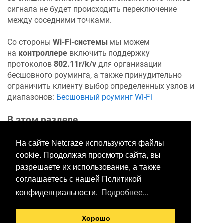
сигнала не будет происходить переключение
между соседними точками.
Со стороны
Wi-Fi-системы
мы можем
на
контроллере
включить поддержку
протоколов
802.11r/k/v
для организации
бесшовного роуминга, а также принудительно
ограничить клиенту выбор определенных узлов и
диапазонов:
Бесшовный роуминг Wi-Fi
В этом разделе
На сайте Netcraze используются файлы
cookie. Продолжая просмотр сайта, вы
Хотите оставить отзыв?
разрешаете их использование, а также
Нажмите здесь, чтобы
соглашаетесь с нашей Политикой
предложить правки.
конфиденциальности.
Подробнее...
Хорошо