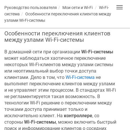
Руководство пользователя
Мои сети и Wi-Fi
Wi-Fi-
Toggl
navig
система
Особенности переключения клиентов между
узлами Wi-Fi-системы
Особенности переключения клиентов
между узлами Wi-Fi-системы
В домашней сети при организации
Wi-Fi-системы
может наблюдаться хаотичное переключение
некоторых Wi-Fi-клиентов между узлами системы
или неоптимальный выбор точки доступа
клиентами. Дело в том, что
Wi-Fi-система
не
выполняет переключение клиентов между узлами
и не управляет этим процессом. В стандартах Wi-Fi
не регламентируется такая возможность. В
технологии Wi-Fi решение о переключении между
точками доступа принимает только и
исключительно клиент. На
контроллере
, со
стороны
Wi-Fi-cистемы
, можно включить быстрый
поиск и информирование клиентов о соседних