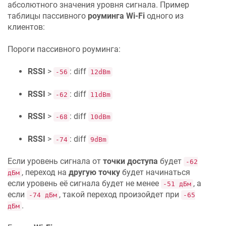
абсолютного значения уровня сигнала. Пример
таблицы пассивного
роуминга Wi-Fi
одного из
клиентов:
Пороги пассивного роуминга:
RSSI
>
: diff
-56
12dBm
RSSI
>
: diff
-62
11dBm
RSSI
>
: diff
-68
10dBm
RSSI
>
: diff
-74
9dBm
Если уровень сигнала от
точки доступа
будет
-62
, переход на
другую точку
будет начинаться
дБм
если уровень её сигнала будет не менее
, а
-51 дБм
если
, такой переход произойдет при
-74 дБм
-65
.
дБм