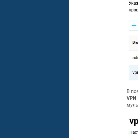
В по
VPN 
муль