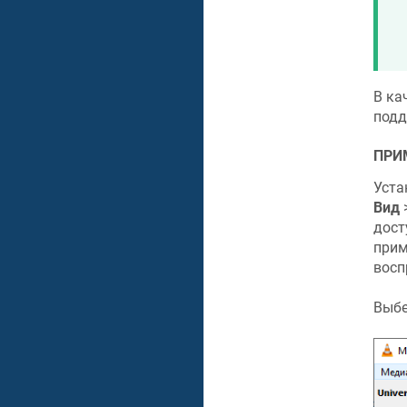
В ка
подд
ПРИ
Уста
Вид
дост
прим
восп
Выбе