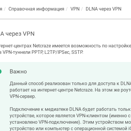
я
Справочная информация
VPN
DLNA через VPN
A через VPN
тернет-центрах
Netcraze
имеется возможность по настройке
з VPN-туннели PPTP, L2TP/IPSec, SSTP.
Важно
Данный способ реализован только для доступа к DLNA
работает на интернет-центре
Netcraze
. На этом же роу
VPN-сервер.
Подключение к медиатеке DLNA будет работать тольк
устройстве, которое является VPN-клиентом (именно 
установлено VPN-подключение). Этим устройством м
устройство или компьютер с операционной системой iO