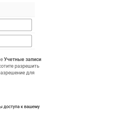
ле
Учетные записи
хотите разрешить
разрешение для