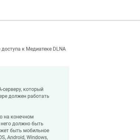
 доступа к Медиатеке DLNA
-серверу, который
тере должен работать
о на конечном
с него должно быть
ожет быть мобильное
S, Android, Windows,