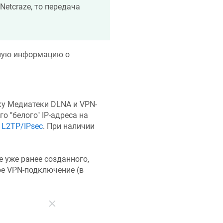
Netcraze
, то передача
ную информацию о
у Медиатеки DLNA и VPN-
о "белого" IP-адреса на
и
L2TP/IPsec
. При наличии
е уже ранее созданного,
ое VPN-подключение (в