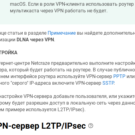
macOS. Если в роли VPN-клиента использовать роутер
мультикаста через VPN работать не будет.
нце статьи в разделе
Примечание
вы найдете дополнитель
изации
DLNA через VPN
.
ТРОЙКА
тернет-центре
Netcraze
предварительно выполните настройк
ера, который будет работать на роутере. В случае публичног
нем интерфейсе роутера используйте VPN-сервер
PPTP
ил
ного "серого" IP-адреса включите VPN-сервер
SSTP
.
настройке VPN-сервера добавьте пользователя, или укажит
рому будет разрешен доступ в локальную сеть через данн
м примере используется L2TP/IPsec).