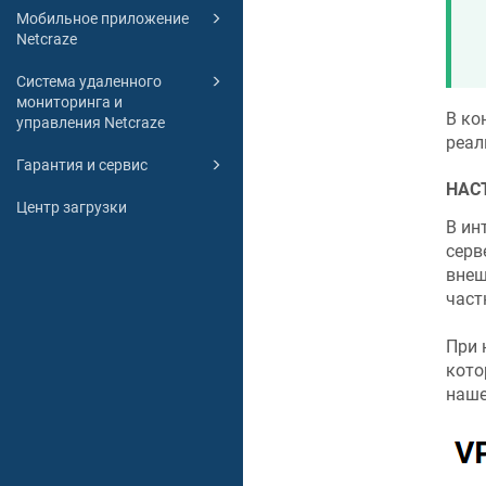
Мобильное приложение
Netcraze
Система удаленного
мониторинга и
В ко
управления Netcraze
реал
Гарантия и сервис
НАС
Центр загрузки
В ин
серв
внеш
част
При 
кото
наше