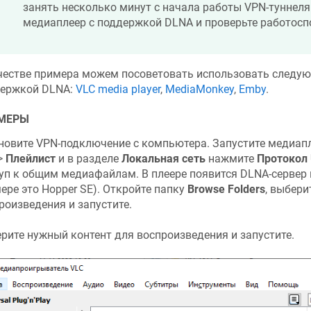
занять несколько минут с начала работы VPN-туннеля
медиаплеер с поддержкой DLNA и проверьте работосп
честве примера можем посоветовать использовать следу
ержкой DLNA:
VLC media player
,
MediaMonkey
,
Emby
.
МЕРЫ
новите VPN-подключение с компьютера. Запустите медиапл
>
Плейлист
и в разделе
Локальная сеть
нажмите
Протокол
уп к общим медиафайлам. В плеере появится DLNA-сервер
ере это Hopper SE). Откройте папку
Browse Folders
, выбери
роизведения и запустите.
рите нужный контент для воспроизведения и запустите.