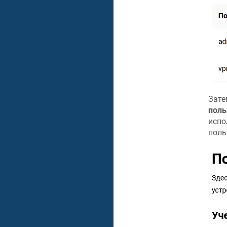
Зате
поль
испо
поль