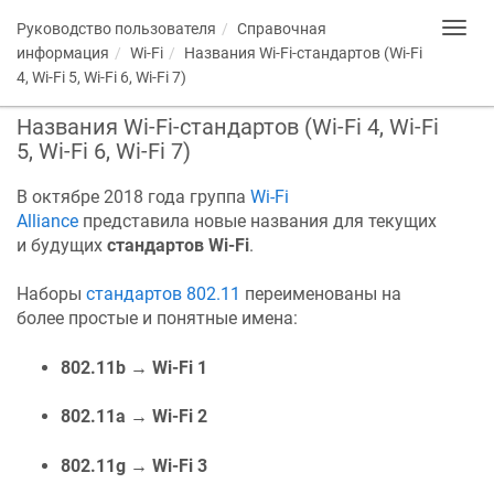
Руководство пользователя
Справочная
Toggl
navig
информация
Wi-Fi
Названия Wi-Fi-стандартов (Wi-Fi
4, Wi-Fi 5, Wi-Fi 6, Wi-Fi 7)
Названия Wi-Fi-стандартов (Wi-Fi 4, Wi-Fi
5, Wi-Fi 6, Wi-Fi 7)
В октябре 2018 года группа
Wi-Fi
Alliance
представила новые названия для текущих
и будущих
стандартов Wi-Fi
.
Наборы
стандартов 802.11
переименованы на
более простые и понятные имена:
802.11b → Wi-Fi 1
802.11a → Wi-Fi 2
802.11g → Wi-Fi 3