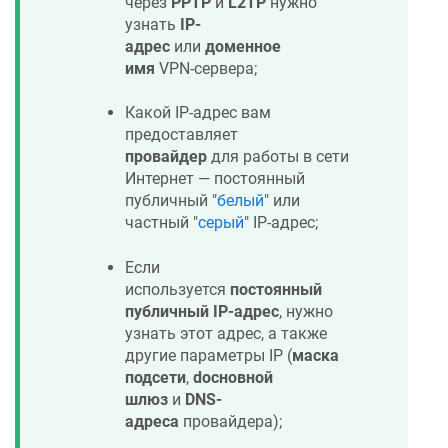
через
PPTP
и
L2TP
нужно
узнать
IP-
адрес
или
доменное
имя
VPN-сервера;
Какой IP-адрес вам
предоставляет
провайдер
для работы в сети
Интернет — постоянный
публичный "
белый
" или
частный "
серый
" IP-адрес;
Если
используется
постоянный
публичный IP-адрес
, нужно
узнать этот адрес, а также
другие параметры IP (
маска
подсети
,
dосновной
шлюз
и
DNS-
адреса
провайдера);