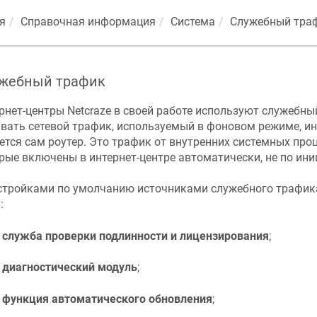
я
Справочная информация
Система
Служебный тра
жебный трафик
рнет-центры
Netcraze
в своей работе используют служебны
вать сетевой трафик, используемый в фоновом режиме, и
ется сам роутер. Это трафик от внутренних системных проц
рые включены в интернет-центре автоматически, не по ини
стройками по умолчанию источниками служебного трафика
:
служба проверки подлинности и лицензирования
;
диагностический модуль
;
функция автоматического обновления
;