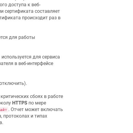
го доступа к веб-
ии сертификата составляет
тификата происходит раз в
ется для работы
 используется для сервиса
ателя в веб-интерфейсе
отключить).
критических сбоях в работе
околу
HTTPS
по мере
. Отчет может включать
айт
, протоколах и типах
в.