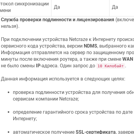
токол синхронизации
Да
Да
мени
Служба проверки подлинности и лицензирования
(включе
нельзя).
При подключении устройства
Netcraze
к Интернету происх
сервисного кода устройства, версии
NDMS
, выбранного к
Информация отправляется на сервер по защищенному пр
минуты после включения роутера, а также при смене
WAN 
не было смены
IP
-адреса. Один запрос до
.
10 Килобайт
Данная информация используется в следующих целях:
проверка подлинности устройства для получения обн
сервисам компании
Netcraze
;
определение гарантийного срока устройства по дате
Интернету;
автоматическое получение
SSL-сертификата
, завер