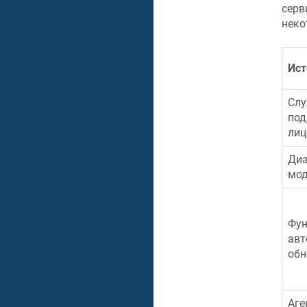
серв
неко
Ист
Слу
под
лиц
Диа
мод
Фун
авт
обн
Аге