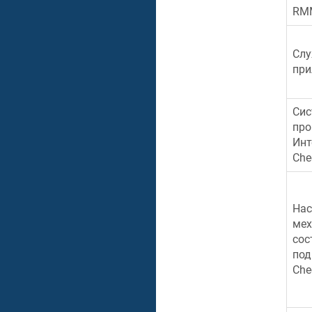
RM
Слу
при
Сис
про
Инт
Che
Нас
мех
сос
под
Che