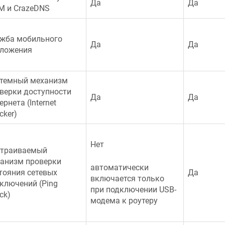
Да
Да
M и
CrazeDNS
жба мобильного
Да
Да
ложения
темный механизм
верки доступности
Да
Да
ернета (Internet
cker)
Нет
траиваемый
анизм проверки
автоматически
тояния сетевых
Да
включается только
ключений (Ping
при подключении USB-
ck)
модема к роутеру