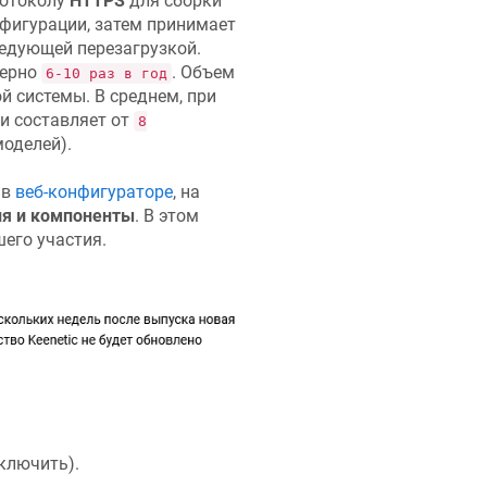
ротоколу
HTTPS
для сборки
фигурации, затем принимает
ледующей перезагрузкой.
мерно
. Объем
6-10 раз в год
й системы. В среднем, при
и составляет от
8
оделей).
 в
веб-конфигураторе
, на
я и компоненты
. В этом
шего участия.
ключить).