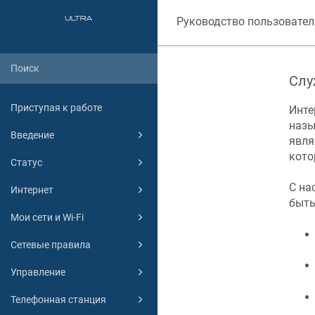
Руководство пользовател
Слу
Приступая к работе
Инте
назы
Введение
явля
кото
Статус
С на
Интернет
быть
Мои сети и Wi-Fi
Сетевые правила
Управление
Телефонная станция