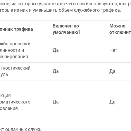
исов, из которого узнаете для чего они используются, как
торые из них и уменьшить объем служебного трафика.
Включен по
Можно
очник трафика
умолчанию?
отключит
жба проверки
линности и
Да
Нет
ензирования
гностический
Да
Да
уль
кция
оматического
Да
Да
овления
нт облачных служб