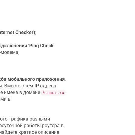
ternet Checker)
;
дключений 'Ping Check'
-модема;
ба мобильного приложения
,
. Вместе с тем
IP
-адреса
ые имена в домене
.
*.omni.ru
ами в
ного трафика разными
осуточной работы роутера в
найдете краткое описание