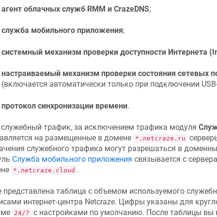
агент облачных служб RMM и
CrazeDNS
;
служба мобильного приложения
;
системный механизм проверки доступности Интернета (In
настраиваемый механизм проверки состояния сетевых по
(включается автоматически только при подключении USB
протокол синхронизации времени
.
 служебный трафик, за исключением трафика модуля
Служ
авляется на размещенные в домене
серверы
*.netcraze.ru
ачения служебного трафика могут разрешаться в доменн
уль
Служба мобильного приложения
связывается с сервер
ене
.
*.netcraze.cloud
 представлена таблица с объемом используемого служеб
исами интернет-центра
Netcraze
. Цифры указаны для кругл
име
с настройками по умолчанию. После таблицы вы 
24/7