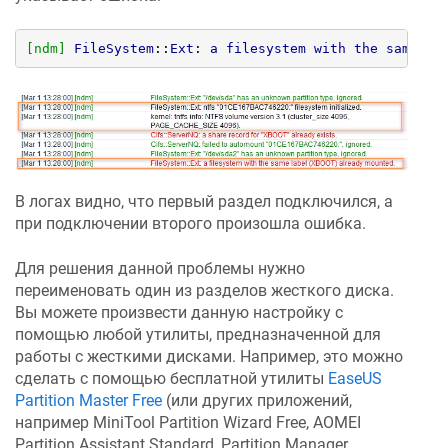
[ndm]
FileSystem
::
Ext
: 
a
filesystem
with
the
same
la
В логах видно, что первый раздел подключился, а
при подключении второго произошла ошибка.
Для решения данной проблемы нужно
переименовать один из разделов жесткого диска.
Вы можете произвести данную настройку с
помощью любой утилиты, предназначенной для
работы с жесткими дисками. Например, это можно
сделать с помощью бесплатной утилиты
EaseUS
Partition Master Free
(или других приложений,
например MiniTool Partition Wizard Free, AOMEI
Partition Assistant Standard, Partition Manager