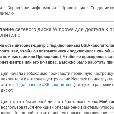
я
Справочная информация
Приложения
Создание се
пителю
дание сетевого диска Windows для доступа к 
опителю
ня есть интернет-центр с подключенным USB-накопителем
роить так, чтобы он автоматически подключался как обы
 компьютере или Проводнике? Чтобы не приходилось ка
рнет-центра или его IP-адрес, а можно было работать п
Для начала необходимо произвести первичную настройк
накопителя к интернет-центру серии
Netcraze
по инструкции
статье
Подключение USB-накопителя
(т.е. нужно разреши
диску).
Для того чтобы сетевой диск отображался в меню
Мой ко
воспользоваться функцией операционной системы Windo
диск...
(в данной статье приведен пример подключения се