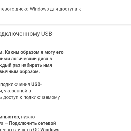
тевого диска Windows для доступа к
подключенному USB-
. Каким образом я могу его
чный логический диск в
ждый раз набирать имя
ривычным образом.
у подключения
USB
-
, указанной в
ть доступ к подключаемому
мпьютер
, нужно
ws —
Подключить сетевой
тевого диска в ОС
Windows