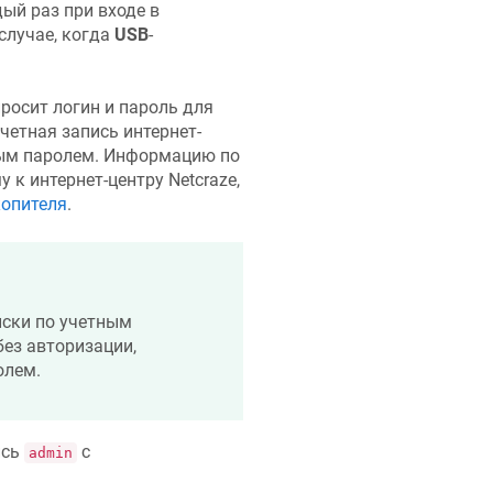
ый раз при входе в
случае, когда
USB
-
росит логин и пароль для
четная запись интернет-
ым паролем. Информацию по
у к интернет-центру
Netcraze
,
копителя
.
иски по учетным
ез авторизации,
олем.
ись
с
admin