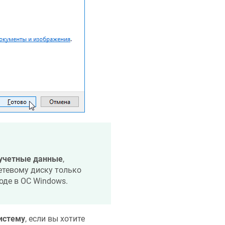
 учетные данные
,
етевому диску только
оде в ОС Windows.
истему
, если вы хотите