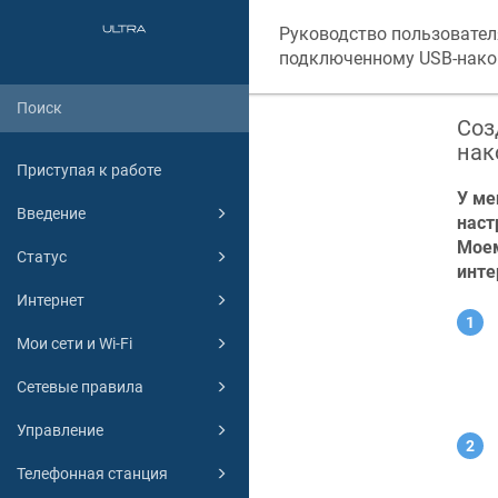
Руководство пользовател
подключенному USB-нако
Соз
нак
Приступая к работе
У ме
Введение
наст
Моем
Статус
инте
Интернет
Мои сети и Wi-Fi
Сетевые правила
Управление
Телефонная станция