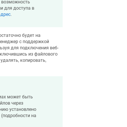
 возможность
ли для доступа в
адрес
.
статочно будет на
менеджер с поддержкой
льзуя для подключения веб-
дключившись из файлового
удалять, копировать,
мах может быть
йлов через
нию установлено
(подробности на