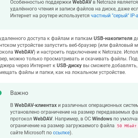
Особенностью поддержки
WebDAV
в
Netcraze
является
удалённого чтения и записи файлов на диске, даже ес
Интернет на роутере используется
частный "серый" IP-
удаленного доступа к файлам и папкам
USB-накопителя
до
нтском устройстве запустить веб-браузер (или файловый 
окола
WebDAV
) и настроить подключение к
Netcraze
. Испо
зер, можно только просматривать и скачивать файлы. По
джера через Интернет к
USB-диску
вы сможете добавлять, 
мещать файлы и папки, как на локальном устройстве.
Важно
В
WebDAV-клиентах
и различных операционных систе
установлено ограничение на размер передаваемых фа
протокол
WebDAV
. Например, в ОС
Windows
по умолча
ограничение на размер загружаемого файла
50 Мбайт
сайте Microsoft по
ссылке
).