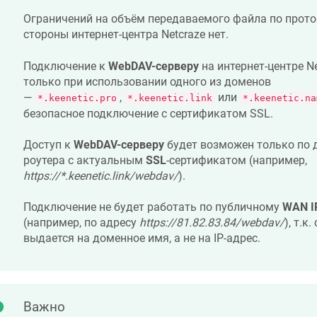
Ограничений на объём передаваемого файла по прот
стороны интернет-центра
Netcraze
нет.
Подключение к
WebDAV-серверу
на интернет-центре
N
только при использовании одного из доменов
—
,
или
*.keenetic.pro
*.keenetic.link
*.keenetic.na
безопасное подключение c сертификатом SSL.
Доступ к
WebDAV-серверу
будет возможен только по
роутера с актуальным
SSL
-сертификатом (например,
https://*.keenetic.link/webdav/
).
Подключение не будет работать по публичному
WAN I
(например, по адресу
https://81.82.83.84/webdav/
), т.к
выдается на доменное имя, а не на IP-адрес.
Важно