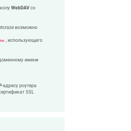
околу
WebDAV
со
etcraze
возможно
, использующего
me
 доменному имени
P
-адресу роутера
. сертификат SSL