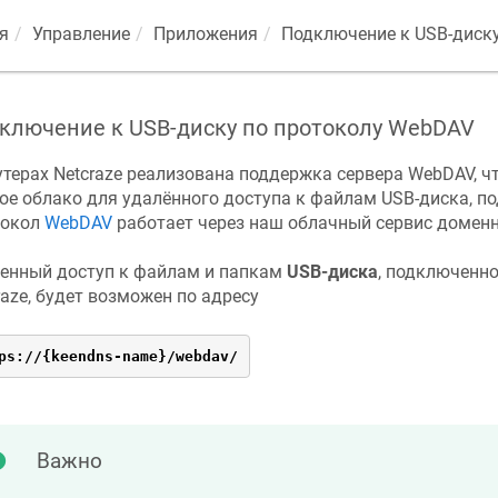
я
Управление
Приложения
Подключение к USB-диск
ключение к USB-диску по протоколу WebDAV
утерах
Netcraze
реализована поддержка сервера WebDAV, чт
ое облако для удалённого доступа к файлам USB-диска, по
токол
WebDAV
работает через наш облачный сервис домен
енный доступ к файлам и папкам
USB-диска
, подключенно
raze
, будет возможен по адресу
ps://{keendns-name}/webdav/
Важно