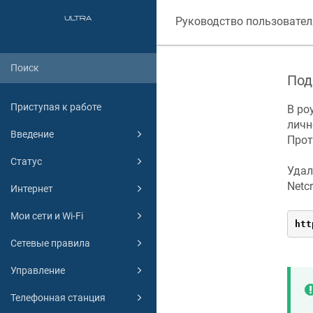
Руководство пользовател
Под
Приступая к работе
В ро
личн
Введение
Про
Статус
Удал
Netc
Интернет
Мои сети и Wi-Fi
htt
Сетевые правила
Управление
Телефонная станция