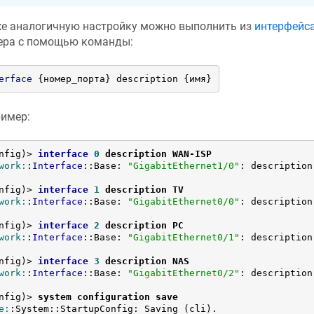
е аналогичную настройку можно выполнить из
интерфейс
ера с помощью команды:
erface
 {номер_порта} description {имя}
имер:
nfig)> 
interface
0
 description WAN-ISP
work:
:
Interface
::Base: 
"GigabitEthernet1/0"
: description
nfig)> 
interface
1
 description TV
work:
:
Interface
::Base: 
"GigabitEthernet0/0"
: description
nfig)> 
interface
2
 description PC
work:
:
Interface
::Base: 
"GigabitEthernet0/1"
: description
nfig)> 
interface
3
 description NAS
work:
:
Interface
::Base: 
"GigabitEthernet0/2"
: description
nfig)> 
system configuration save
e:
:System::StartupConfig: Saving (cli).