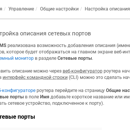
я
Управление
Общие настройки
Настройка описания
тройка описания сетевых портов
MS
реализована возможность добавления описания (имени)
ов, которое будет отображаться на главном экране веб-ин
емный монитор
в разделе
Сетевые порты
.
вить описание можно через
веб-конфигуратор
роутера нач
з
интерфейс командной строки
(CLI) можно это сделать на
б-конфигураторе
роутера перейдите на страницу
Общие нас
вые порты
в поле
Имя
добавьте короткое название или им
ать сетевое устройство, подключенное к порту).