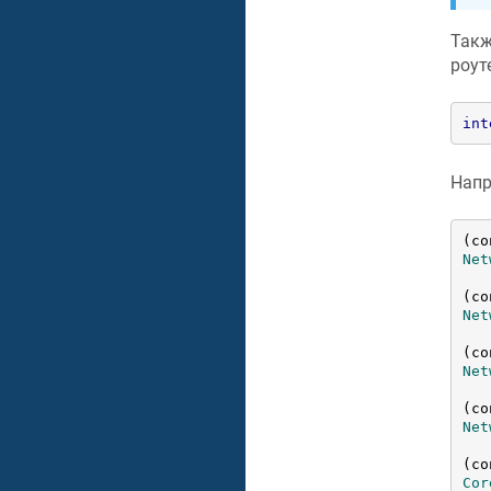
Такж
роут
int
Напр
(co
Net
(co
Net
(co
Net
(co
Net
(co
Cor