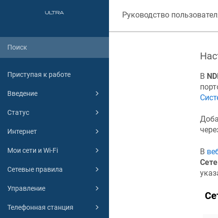
Руководство пользовател
Нас
Приступая к работе
В
ND
порт
Введение
Сист
Статус
Доба
чере
Интернет
Мои сети и Wi-Fi
В
ве
Сете
Сетевые правила
указ
Управление
Телефонная станция