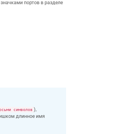
 значками портов в разделе
),
осьми символов
лишком длинное имя