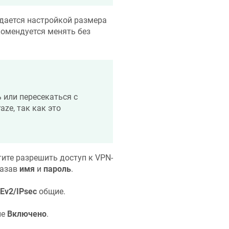
дается настройкой размера
екомендуется менять без
 или пересекаться с
raze
, так как это
ите разрешить доступ к VPN-
казав
имя
и
пароль
.
KEv2/IPsec
общие.
ие
Включено
.