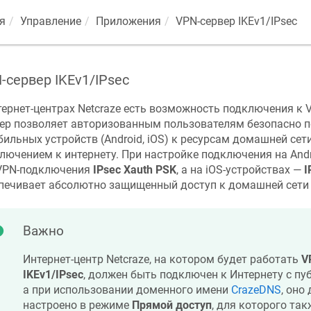
я
Управление
Приложения
VPN-сервер IKEv1/IPsec
-сервер IKEv1/IPsec
тернет-центрах
Netcraze
есть возможность подключения к 
ер позволяет авторизованным пользователям безопасно п
бильных устройств (Android, iOS) к ресурсам домашней се
лючением к интернету. При настройке подключения на And
VPN-подключения
IPsec Xauth PSK
, а на iOS-устройствах —
I
печивает абсолютно защищенный доступ к домашней сети 
Важно
Интернет-центр
Netcraze
, на котором будет работать
V
IKEv1/IPsec
, должен быть подключен к Интернету с пу
а при использовании доменного имени
CrazeDNS
, оно
настроено в режиме
Прямой доступ
, для которого так