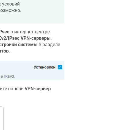
х условий
возможно.
IPsec
в интернет-центре
KEv2/IPsec VPN-серверы
.
стройки системы
в разделе
нтов
.
дите панель
VPN-сервер