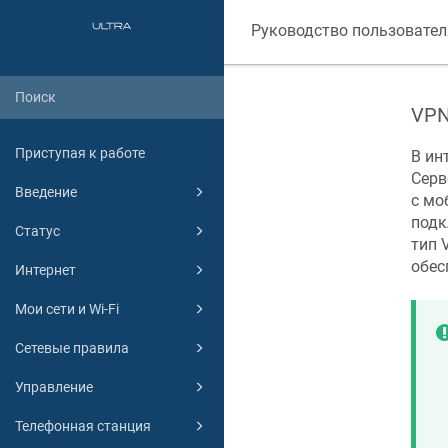
Руководство пользовател
VPN
Приступая к работе
В ин
Серв
Введение
с мо
подк
Статус
тип 
обес
Интернет
Мои сети и Wi-Fi
Сетевые правила
Управление
Телефонная станция