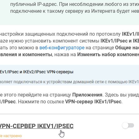
публичный IP-адрес. При несоблюдении любого из эти
подключение к такому серверу из Интернета будет не
настройки защищенных подключений по протоколу
IKEv1/
raze
нужно установить компонент системы
IKEv1/IPsec и I
ать это можно в
веб-конфигураторе
на странице
Общие на
вления и компоненты
, нажав на
Изменить набор компоне
е этого перейдите на страницу
Приложения
. Здесь вы уви
1/IPsec
. Нажмите по ссылке
VPN-сервер IKEv1/IPsec
.