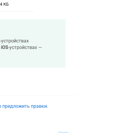
-устройствах
а
iOS
-устройствах —
ы предложить правки.
След.