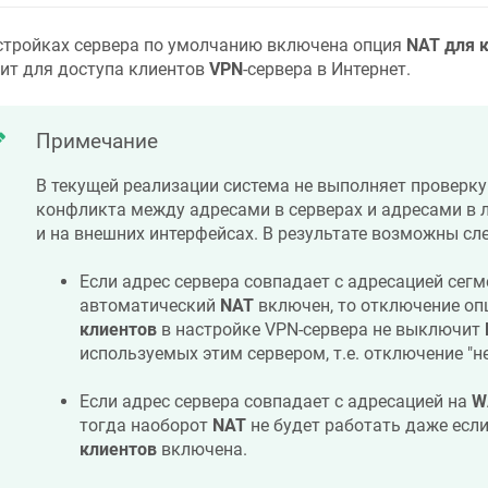
стройках сервера по умолчанию включена опция
NAT для 
ит для доступа клиентов
VPN
-сервера в Интернет.
Примечание
В текущей реализации система не выполняет проверку
конфликта между адресами в серверах и адресами в 
и на внешних интерфейсах. В результате возможны сл
Если адрес сервера совпадает с адресацией сегм
автоматический
NAT
включен, то отключение о
клиентов
в настройке VPN-сервера не выключит
используемых этим сервером, т.е. отключение "не
Если адрес сервера совпадает с адресацией на
W
тогда наоборот
NAT
не будет работать даже есл
клиентов
включена.