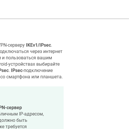
VPN-серверу
IKEv1/IPsec
.
одключаться через интернет
ти и пользоваться вашим
roid-устройствах выбирайте
Psec
.
IPsec
-подключение
со смартфона или планшета.
PN-сервер
бличным IP-адресом,
 должно быть
же требуется