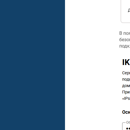
В по
безо
подк