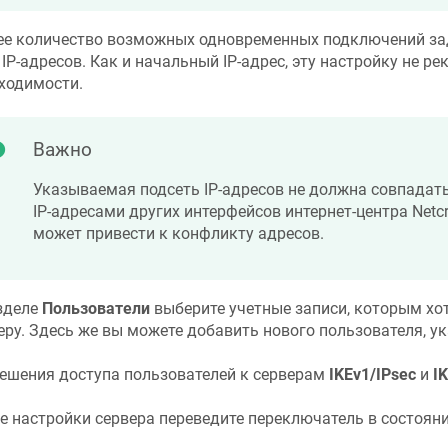
е количество возможных одновременных подключений за
 IP-адресов. Как и начальный IP-адрес, эту настройку не р
ходимости.
Важно
Указываемая подсеть IP-адресов не должна совпадать
IP-адресами других интерфейсов интернет-центра
Netc
может привести к конфликту адресов.
зделе
Пользователи
выберите учетные записи, которым хот
еру. Здесь же вы можете добавить нового пользователя, у
ешения доступа пользователей к серверам
IKEv1/IPsec
и
I
е настройки сервера переведите переключатель в состоян