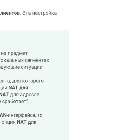
клиентов
. Эта настройка
 на предмет
локальных сегментах
едующие ситуации:
ента, для которого
пции
NAT для
NAT
для адресов
 сработает".
AN
-интерфейсе, то
и опция
NAT для