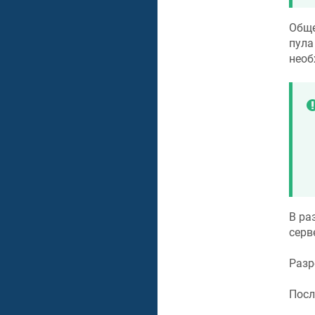
Обще
пула
необ
В ра
серв
Разр
Посл