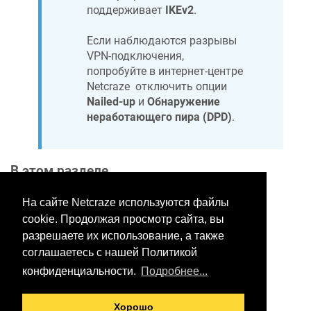
поддерживает
IKEv2
.
Если наблюдаются разрывы
VPN-подключения,
попробуйте в интернет-центре
Netcraze
отключить опции
Nailed-up
и
Обнаружение
неработающего пира (DPD)
.
В этом разделе
На сайте Netcraze используются файлы
cookie. Продолжая просмотр сайта, вы
Хотите оставить отзыв?
разрешаете их использование, а также
Нажмите здесь, чтобы
соглашаетесь с нашей Политикой
предложить правки.
конфиденциальности.
Подробнее...
Хорошо