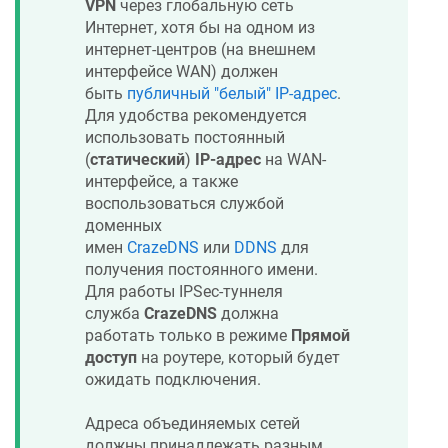
VPN
через глобальную сеть
Интернет, хотя бы на одном из
интернет-центров (на внешнем
интерфейсе WAN) должен
быть
публичный "белый" IP-адрес
.
Для удобства рекомендуется
использовать постоянный
(
статический
)
IP-адрес
на WAN-
интерфейсе, а также
воспользоваться службой
доменных
имен
CrazeDNS
или
DDNS
для
получения постоянного имени.
Для работы IPSec-туннеля
служба
CrazeDNS
должна
работать только в режиме
Прямой
доступ
на роутере, который будет
ожидать подключения.
Адреса объединяемых сетей
должны принадлежать разным