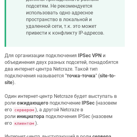
подсетям. Не рекомендуется
использовать одно адресное
пространство в локальной и
удаленной сети, т.к. это может
привести к конфликту IP-адресов.
Для организации подключения
IPSec VPN
и
объединения двух разных подсетей, понадобятся
два интернет-центра
Netcraze
. Такой тип
подключения называется "
точка-точка
" (
site-to-
site
).
Один интернет-центр
Netcraze
будет выступать в
роли
ожидающего
подключение
IPSec
(назовем
его
), а другой
Netcraze
в
сервером
роли
инициатора
подключения IPSec (назовем
его
).
клиентом
Интернет-центр, выступающий в роли
сервера