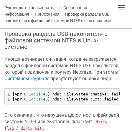
Руководство пользователя
Справочная
Toggl
navig
информация
Приложения
Проверка раздела USB-
накопителя с файловой системой NTFS в Linux-системе
Проверка раздела USB-накопителя с
файловой системой NTFS в Linux-
системе
Иногда возникает ситуация, когда не загружается
раздел с файловой системой NTFS USB-накопителя,
который подключен к роутеру
Netcraze
. При этом в
Системном журнале
присутствуют ошибки вида:
E [Apr 
8
14
:
11
:
45
] ndm: FileSystem::Native: failed 
t
E [Apr 
8
14
:
11
:
45
] ndm: FileSystem::Ext: failed 
to
 m
Это означает, что нарушена целостность файловой
системы NTFS или выставлен флаг/бит:
dirty
/
.
flag
dirty bit