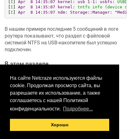
[
I
] 
Apr  8 14:35:07 kernel: usb 1-1: usbfs:
USBDEVFS
[
I
] 
Apr  8 14:35:07 kernel:
tntfs
info
(device
sda1,
[
I
] 
Apr  8 14:35:07 ndm: Storage::Manager:
"Media0":
В нашем примере последние 5 сообщений в логе
роутера показывают, что раздел с файловой
системой NTFS на USB-накопителе был успешно
подключен.
В этом разделе
На сайте Netcraze используются файлы
cookie. Продолжая просмотр сайта, вы
Хотите оставить отзыв?
разрешаете их использование, а также
Нажмите здесь, чтобы
соглашаетесь с нашей Политикой
предложить правки.
конфиденциальности.
Подробнее...
Хорошо