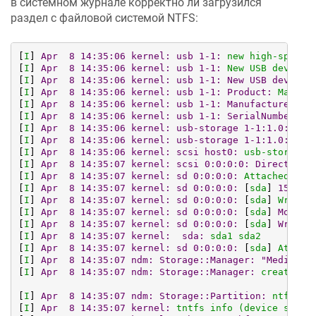
в системном журнале корректно ли загрузился
раздел с файловой системой NTFS:
[
I
] 
Apr  8 14:35:06 kernel: usb 1-1:
new
high-speed
[
I
] 
Apr  8 14:35:06 kernel: usb 1-1:
New
USB
device
[
I
] 
Apr  8 14:35:06 kernel: usb 1-1: New USB device 
[
I
] 
Apr  8 14:35:06 kernel: usb 1-1: Product:
Mass
S
[
I
] 
Apr  8 14:35:06 kernel: usb 1-1: Manufacturer:
J
[
I
] 
Apr  8 14:35:06 kernel: usb 1-1: SerialNumber:
5
[
I
] 
Apr  8 14:35:06 kernel: usb-storage 1-1:1.0:
USB
[
I
] 
Apr  8 14:35:06 kernel: usb-storage 1-1:1.0: Qui
[
I
] 
Apr  8 14:35:06 kernel: scsi host0:
usb-storage
[
I
] 
Apr  8 14:35:07 kernel: scsi 0:0:0:0: Direct-Acc
[
I
] 
Apr  8 14:35:07 kernel: sd 0:0:0:0:
Attached
scs
[
I
] 
Apr  8 14:35:07 kernel: sd 0:0:0:0:
 [
sda
] 
156794
[
I
] 
Apr  8 14:35:07 kernel: sd 0:0:0:0:
 [
sda
] 
Write
[
I
] 
Apr  8 14:35:07 kernel: sd 0:0:0:0:
 [
sda
] 
Mode S
[
I
] 
Apr  8 14:35:07 kernel: sd 0:0:0:0:
 [
sda
] 
Write 
[
I
] 
Apr  8 14:35:07 kernel:  sda:
sda1
sda2
[
I
] 
Apr  8 14:35:07 kernel: sd 0:0:0:0:
 [
sda
] 
Attach
[
I
] 
Apr  8 14:35:07 ndm: Storage::Manager:
"Media0":
[
I
] 
Apr  8 14:35:07 ndm: Storage::Manager:
created
"
[
I
] 
Apr  8 14:35:07 ndm: Storage::Partition:
ntfs
"5
[
I
] 
Apr  8 14:35:07 kernel:
tntfs
info
(device
sda1,