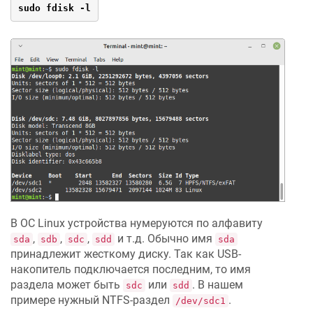
sudo fdisk -l
В ОС Linux устройства нумеруются по алфавиту
,
,
,
и т.д. Обычно имя
sda
sdb
sdc
sdd
sda
принадлежит жесткому диску. Так как USB-
накопитель подключается последним, то имя
раздела может быть
или
. В нашем
sdc
sdd
примере нужный NTFS-раздел
.
/dev/sdc1