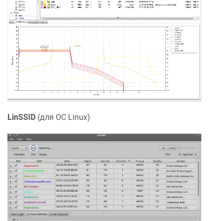
LinSSID
(для ОС Linux)