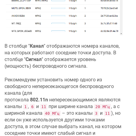
В столбце "
Канал
" отображаются номера каналов,
на которых работают соседние точки доступа. В
столбце "
Сигнал
" отображается уровень
(мощность) беспроводного сигнала.
Рекомендуем установить номер одного из
свободного непересекающегося беспроводного
канала (для
протокола
802.11n
непересекающимися являются
каналы
,
и
при ширине канала
, а с
1
6
11
20 МГц
шириной канала
– это каналы
и
), но
40 МГц
3
11
если он уже используется другими точками
доступа, в этом случае выбрать канал, на котором
соседние точки имеют слабый сигнал и