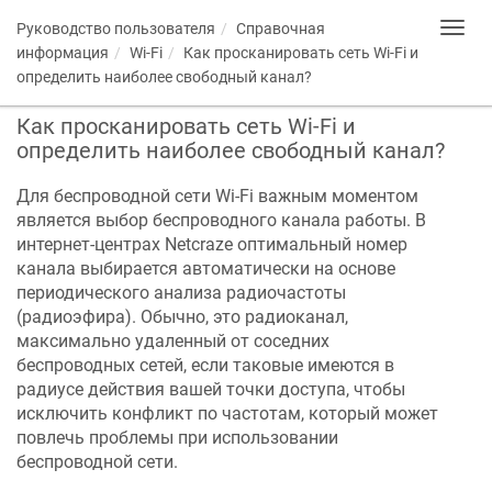
Руководство пользователя
Справочная
Toggl
navig
информация
Wi-Fi
Как просканировать сеть Wi-Fi и
определить наиболее свободный канал?
Как просканировать сеть Wi-Fi и
определить наиболее свободный канал?
Для беспроводной сети Wi-Fi важным моментом
является выбор беспроводного канала работы. В
интернет-центрах
Netcraze
оптимальный номер
канала выбирается автоматически на основе
периодического анализа радиочастоты
(радиоэфира). Обычно, это радиоканал,
максимально удаленный от соседних
беспроводных сетей, если таковые имеются в
радиусе действия вашей точки доступа, чтобы
исключить конфликт по частотам, который может
повлечь проблемы при использовании
беспроводной сети.