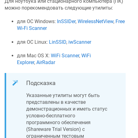
Для ноутбука или стационарного компьютера (ПК)
можно порекомендовать следующие утилиты:
для ОС Windows:
InSSIDer
,
WirelessNetView
,
Free
Wi-Fi Scanner
для ОС Linux:
LinSSID
,
iwScanner
для Mac OS X:
WiFi Scanner
,
WiFi
Explorer
,
AirRadar
Подсказка
Указанные утилиты могут быть
представлены в качестве
демонстрационных и иметь статус
условно-бесплатного
программного обеспечения
(Shareware Trial Version) c
ограниченным тестовым