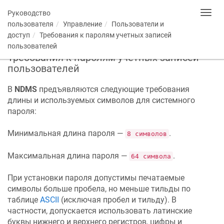
Руководство
Toggl
navig
пользователя
Управление
Пользователи и
доступ
Требования к паролям учетных записей
пользователей
Требования к паролям учетных записей
пользователей
В
NDMS
предъявляются следующие требования
длины и используемых символов для системного
пароля:
Минимальная длина пароля —
.
8 символов
Максимальная длина пароля —
.
64 символа
При установки пароля допустимы печатаемые
символы больше пробела, но меньше тильды по
таблице
ASCII
(исключая пробел и тильду). В
частности, допускается использовать латинские
буквы нижнего и верхнего регистров, цифры и