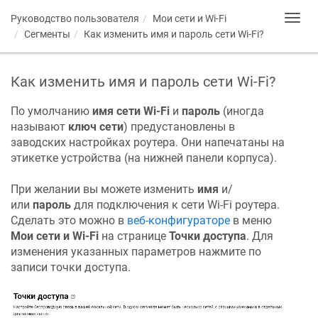
Руководство пользователя
Мои сети и Wi-Fi
Toggl
navig
Сегменты
Как изменить имя и пароль сети Wi-Fi?
Как изменить имя и пароль сети Wi-Fi?
По умолчанию
имя сети Wi-Fi
и
пароль
(иногда
называют
ключ сети
) предустановлены в
заводских настройках роутера. Они напечатаны на
этикетке устройства (на нижней панели корпуса).
При желании вы можете изменить
имя
и/
или
пароль
для подключения к сети Wi-Fi роутера.
Сделать это можно в
веб-конфигураторе
в меню
Мои сети и Wi-Fi
на странице
Точки доступа
. Для
изменения указанных параметров нажмите по
записи точки доступа.