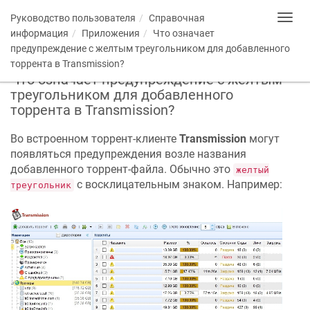
Руководство пользователя
Справочная
Toggl
navig
информация
Приложения
Что означает
предупреждение c желтым треугольником для добавленного
торрента в Transmission?
Что означает предупреждение c желтым
треугольником для добавленного
торрента в Transmission?
Во встроенном торрент-клиенте
Transmission
могут
появляться предупреждения возле названия
добавленного торрент-файла. Обычно это
желтый
с восклицательным знаком. Например:
треугольник