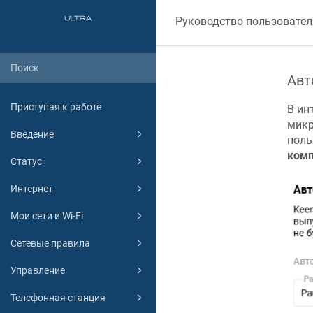
Руководство пользовател
Авт
Приступая к работе
В ин
микр
Введение
поль
ком
Статус
Интернет
Мои сети и Wi-Fi
Сетевые правила
Управление
Телефонная станция