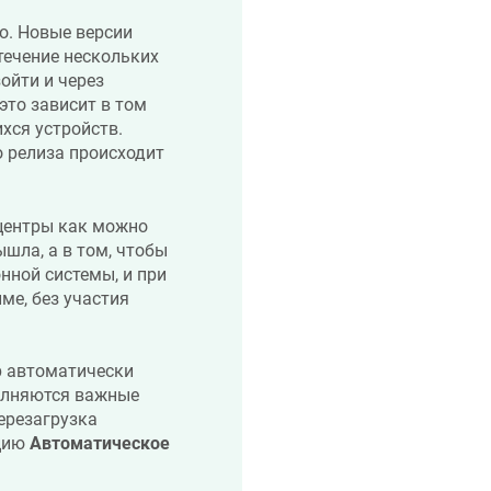
о. Новые версии
течение нескольких
ойти и через
это зависит в том
хся устройств.
 релиза происходит
-центры как можно
шла, а в том, чтобы
нной системы, и при
ме, без участия
р автоматически
полняются важные
ерезагрузка
пцию
Автоматическое