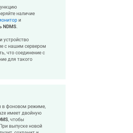
функцию
веряйте наличие
монитор
и
ть
NDMS
.
и устройство
ие с нашим сервером
ть, что соединение с
ние для такого
 в фоновом режиме,
aze
имеет двойную
DMS
, чтобы
 При выпуске новой
узит, сохранит и