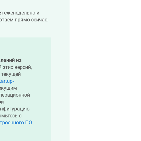
ся еженедельно и
отаем прямо сейчас.
лений из
 этих версий,
 текущей
tartup-
екущим
перационной
ри
онфигурацию
омьтесь с
строенного ПО