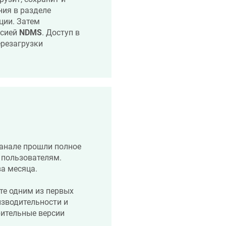
ния в разделе
ции. Затем
рсией
NDMS
. Доступ в
ерезагрузки
канале прошли полное
 пользователям.
а месяца.
ете одним из первых
изводительности и
ительные версии