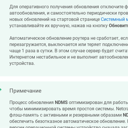
Для оперативного получения обновления отключите 
автообновления, и самостоятельно периодически про
новых обновлений на стартовой странице
Системный 
устанавливайте их вручную, нажав на кнопку
Обнови
Автоматическое обновление роутера не сработает, есл
перезагружается, выключается или теряет подключен
чаще 1 раза в сутки. В этом случае сервер будет счита
Интернетом нестабильное и не выполнит автообновле
устройства.
Примечание
Процесс обновления
NDMS
оптимизирован для работы
чтобы минимизировать время простоя системы.
Netcr
флэш-память с активными и резервными образами
N
обеспечить безотказное автоматическое обновление.
версии операционной системы устройство сначала загр