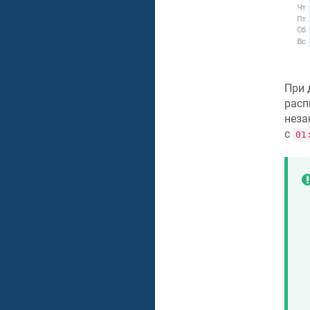
При 
расп
неза
с
01