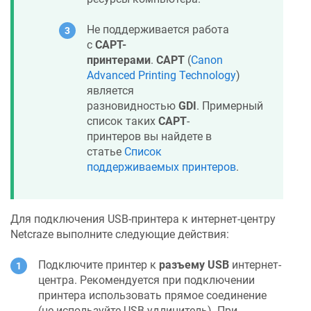
Не поддерживается работа
с
CAPT-
принтерами
.
CAPT
(
Canon
Advanced Printing Technology
)
является
разновидностью
GDI
. Примерный
список таких
CAPT
-
принтеров вы найдете в
статье
Список
поддерживаемых принтеров
.
Для подключения USB-принтера к интернет-центру
Netcraze
выполните следующие действия:
Подключите принтер к
разъему USB
интернет-
центра. Рекомендуется при подключении
принтера использовать прямое соединение
(не используйте USB-удлинитель). При