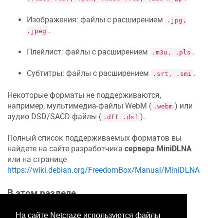
Изображения: файлы с расширением
.jpg,
.
.jpeg
Плейлист: файлы с расширением
.
.m3u, .pls
Субтитры: файлы с расширением
.
.srt, .smi
Некоторые форматы не поддерживаются,
например, мультимедиа-файлы WebM (
) или
.webm
аудио DSD/SACD-файлы (
).
.dff .dsf
Полный список поддерживаемых форматов вы
найдете на сайте разработчика
сервера MiniDLNA
или на странице
https://wiki.debian.org/FreedomBox/Manual/MiniDLNA
В этом разделе
На сайте Netcraze используются файлы