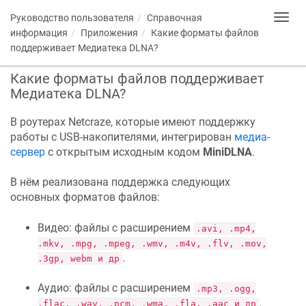
Руководство пользователя
Справочная
Toggl
navig
информация
Приложения
Какие форматы файлов
поддерживает Медиатека DLNA?
Какие форматы файлов поддерживает
Медиатека DLNA?
В роутерах
Netcraze
, которые имеют поддержку
работы с USB-накопителями, интегрирован
медиа-
сервер
с открытым исходным кодом
MiniDLNA
.
В нём реализована поддержка следующих
основных форматов файлов:
Видео: файлы с расширением
.avi, .mp4,
.mkv, .mpg, .mpeg, .wmv, .m4v, .flv, .mov,
.
.3gp, webm и др
Аудио: файлы с расширением
.mp3, .ogg,
.
.flac, .wav, .pcm, .wma, .fla, .aac и др