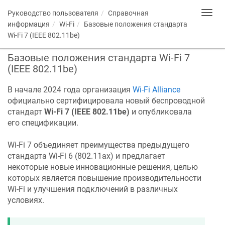
Руководство пользователя
Справочная
Toggl
navig
информация
Wi-Fi
Базовые положения стандарта
Wi-Fi 7 (IEEE 802.11be)
Базовые положения стандарта Wi-Fi 7
(IEEE 802.11be)
В начале 2024 года организация
Wi-Fi Alliance
официально сертифицировала новый беспроводной
стандарт
Wi-Fi 7 (IEEE 802.11be)
и опубликовала
его спецификации.
Wi-Fi 7 объединяет преимущества предыдущего
стандарта Wi-Fi 6 (802.11ax) и предлагает
некоторые новые инновационные решения, целью
которых является повышение производительности
Wi-Fi и улучшения подключений в различных
условиях.