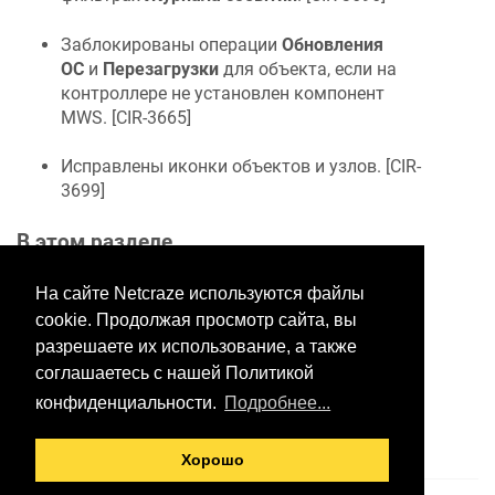
Заблокированы операции
Обновления
ОС
и
Перезагрузки
для объекта, если на
контроллере не установлен компонент
MWS. [
CIR-3665
]
Исправлены иконки объектов и узлов. [
CIR-
3699
]
В этом разделе
На сайте Netcraze используются файлы
cookie. Продолжая просмотр сайта, вы
Хотите оставить отзыв?
разрешаете их использование, а также
Нажмите здесь, чтобы
соглашаетесь с нашей Политикой
предложить правки.
конфиденциальности.
Подробнее...
Хорошо