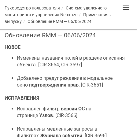
Руководство пользователя
Система удаленного
Toggl
navig
мониторинга и управления
Netcraze
Примечания к
выпуску
Обновление RMM — 06/06/2024
Обновление RMM — 06/06/2024
НОВОЕ
Изменены названия полей в разделе описания
объекта. [
CIR-3654, CIR-3597
]
Добавлено предупреждение в модальное
окно
подтверждения прав
. [
CIR-3651
]
ИСПРАВЛЕНИЯ
Исправлен фильтр
версии ОС
на
странице
Узлов
. [
CIR-3566
]
Исправлены медленные запросы в
фильтрах
Журнала событий
. [
CIR-3696
]