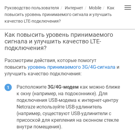
Руководство пользователя
Интернет
Mobile
Как
Tog
nav
повысить уровень принимаемого сигнала и улучшить
качество LTE-подключения?
Как повысить уровень принимаемого
сигнала и улучшить качество LTE-
подключения?
Рассмотрим действия, которые помогут
повысить
уровень принимаемого 3G/4G-сигнала
и
улучшить качество подключения:
Расположите
3G/4G-модем
как можно ближе
к окну (например, на подоконнике). Для
подключения USB-модема к интернет-центру
Netcraze
используйте USB-удлинитель
(например, существуют USB-удлинители с
присоской для крепления на оконном стекле
внутри помещения).