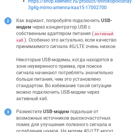
https://shop.keenetic.ru/product/shirokopolosnay
3g4g-mimo-antenna-kaa15-17002700
Как вариант, попробуйте подключить
USB-
модем
через концентратор USB c
собственным адаптером питания (
активный
). Особенно это актуально, если качество
хаб
принимаемого сигнала 4G/LTE очень низкое.
Некоторые USB-модемы, когда находятся в
зоне неуверенного приема, при поиске
сигнала начинают потреблять значительно
больше питания, чем это установлено
стандартом. Во избежание такой ситуации
можно подключить USB-модем через
активный хаб.
Разместите
USB-модем
подальше от
возможных источников высокочастотных
помех для улучшения полезного сигнала и
ослабления шумов. На модем 4G/LTE могут