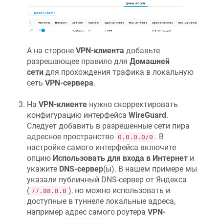
А на стороне
VPN-клиента
добавьте
разрешающее правило для
Домашней
сети
для прохождения трафика в локальную
сеть
VPN-сервера
.
На
VPN-клиенте
нужно скорректировать
конфигурацию интерфейса
WireGuard
.
Следует добавить в разрешенные сети пира
адресное пространство
. В
0.0.0.0/0
настройке самого интерфейса включите
опцию
Использовать для входа в Интернет
и
укажите
DNS-сервер
(ы). В нашем примере мы
указали публичный DNS-сервер от Яндекса
(
), но можно использовать и
77.88.8.8
доступные в туннеле локальные адреса,
например адрес самого роутера
VPN-