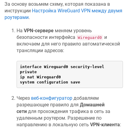
За основу возьмем схему, которая показана в
инструкции
Настройка WireGuard VPN между двумя
роутерами
.
На
VPN-сервере
меняем уровень
безопасности интерфейса
и
Wireguard0
включаем для него правило автоматической
трансляции адресов:
interface Wireguard0 security-level 
private

ip nat Wireguard0

system configuration save
Через
веб-конфигуратор
добавляем
разрешающее правило для
Домашней
сети
для прохождения трафика в сеть за
удаленным роутером. Разрешение по
направлению в локальную сеть
VPN-клиента
: