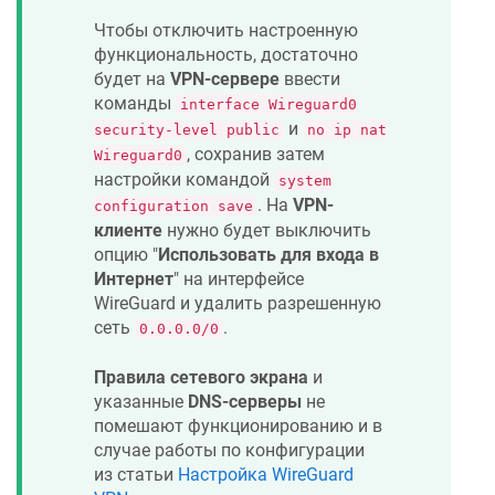
Чтобы отключить настроенную
функциональность, достаточно
будет на
VPN-сервере
ввести
команды
interface Wireguard0
и
security-level public
no ip nat
, сохранив затем
Wireguard0
настройки командой
system
. На
VPN-
configuration save
клиенте
нужно будет выключить
опцию "
Использовать для входа в
Интернет
" на интерфейсе
WireGuard и удалить разрешенную
сеть
.
0.0.0.0/0
Правила сетевого экрана
и
указанные
DNS-серверы
не
помешают функционированию и в
случае работы по конфигурации
из статьи
Настройка WireGuard