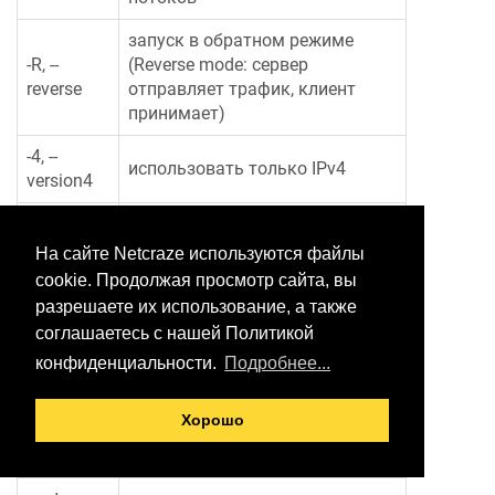
запуск в обратном режиме
-R, --
(Reverse mode: сервер
reverse
отправляет трафик, клиент
принимает)
-4, --
использовать только IPv4
version4
-6, --
использовать только IPv6
version6
На сайте Netcraze используются файлы
cookie. Продолжая просмотр сайта, вы
метод отправки данных по
разрешаете их использование, а также
-Z, --
технологии zero copу для
соглашаетесь с нашей Политикой
zerocopy
снижения нагрузки на
процессор
конфиденциальности.
Подробнее...
пропустить первые n секунд
-O, --omit
Хорошо
(игнорировать алгоритм TCP
N
slowstart)