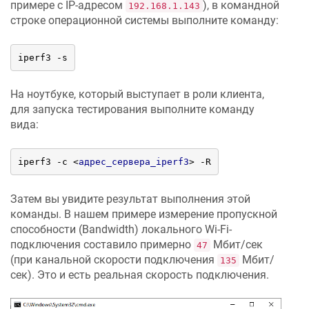
примере с IP-адресом
), в командной
192.168.1.143
строке операционной системы выполните команду:
iperf3 -s
На ноутбуке, который выступает в роли клиента,
для запуска тестирования выполните команду
вида:
iperf3 -c 
<
адрес_сервера_iperf3
>
 -R
Затем вы увидите результат выполнения этой
команды. В нашем примере измерение пропускной
способности (Bandwidth) локального Wi-Fi-
подключения составило примерно
Мбит/сек
47
(при канальной скорости подключения
Мбит/
135
сек). Это и есть реальная скорость подключения.