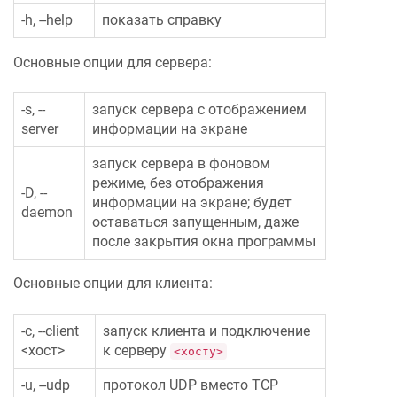
-h, --help
показать справку
Основные опции для сервера:
-s, --
запуск сервера c отображением
server
информации на экране
запуск сервера в фоновом
режиме, без отображения
-D, --
информации на экране; будет
daemon
оставаться запущенным, даже
после закрытия окна программы
Основные опции для клиента:
-c, --client
запуск клиента и подключение
<хост>
к серверу
<хосту>
-u, --udp
протокол UDP вместо TCP