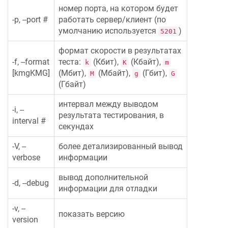
номер порта, на котором будет
-p, --port #
работать сервер/клиент (по
умолчанию используется
)
5201
формат скорости в результатах
-f, --format
теста:
(Кбит),
(Кбайт),
k
K
m
[kmgKMG]
(Мбит),
(Мбайт),
(Гбит),
M
g
G
(Гбайт)
интервал между выводом
-i, --
результата тестирования, в
interval #
секундах
-V, --
более детализированный вывод
verbose
информации
вывод дополнительной
-d, --debug
информации для отладки
-v, --
показать версию
version