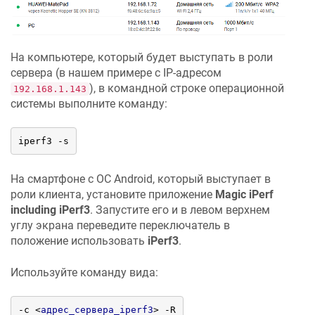
На компьютере, который будет выступать в роли
сервера (в нашем примере с IP-адресом
), в командной строке операционной
192.168.1.143
системы выполните команду:
iperf3 -s
На смартфоне с ОС Android, который выступает в
роли клиента, установите приложение
Magic iPerf
including iPerf3
. Запустите его и в левом верхнем
углу экрана переведите переключатель в
положение использовать
iPerf3
.
Используйте команду вида:
‑c 
<
адрес_сервера_iperf3
>
 -R