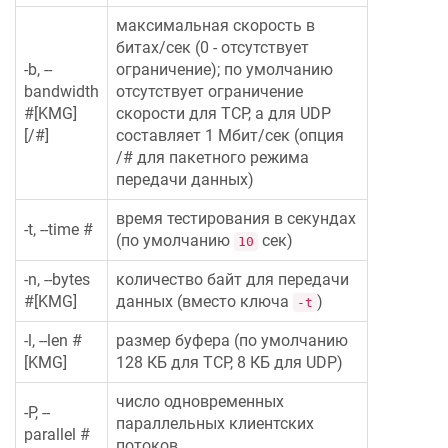
максимальная скорость в
битах/сек (0 - отсутствует
-b, --
ограничение); по умолчанию
bandwidth
отсутствует ограничение
#[KMG]
скорости для TCP, а для UDP
[/#]
составляет 1 Мбит/сек (опция
/# для пакетного режима
передачи данных)
время тестирования в секундах
-t, --time #
(по умолчанию
сек)
10
-n, --bytes
количество байт для передачи
#[KMG]
данных (вместо ключа
)
-t
-l, --len #
размер буфера (по умолчанию
[KMG]
128 КБ для TCP, 8 КБ для UDP)
число одновременных
-P, --
параллельных клиентских
parallel #
потоков