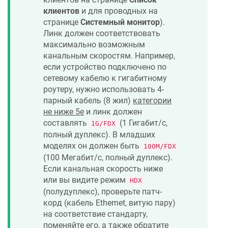
клиентов
и для проводных на
странице
Системный монитор
).
Линк должен соответствовать
максимально возможным
канальным скоростям. Например,
если устройство подключено по
сетевому кабелю к гигабитному
роутеру, нужно использовать 4-
парный кабель (8 жил)
категории
не ниже 5e
и линк должен
составлять
(1 Гигабит/с,
1G/FDX
полный дуплекс). В младших
моделях он должен быть
100M/FDX
(100 Мегабит/с, полный дуплекс).
Если канальная скорость ниже
или вы видите режим
HDX
(полудуплекс), проверьте патч-
корд (кабель Ethernet, витую пару)
на соответствие стандарту,
поменяйте его, а также обратите