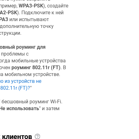
апример,
WPA3-PSK
), cоздайте
A2-PSK
). Подключите к ней
PA3
или испытывают
 дополнительную точку
струкции.
овный роуминг для
ь проблемы с
ногда мобильные устройства
лючен
роуминг 802.11r (FT)
. В
на мобильном устройстве.
о из устройств не
802.11r (FT)?
"
" бесшовный роуминг Wi-Fi.
Не использовать
" и затем