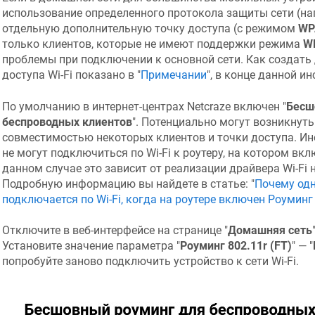
использование определенного протокола защиты сети (н
отдельную дополнительную точку доступа (с режимом
WP
только клиентов, которые не имеют поддержки режима
W
проблемы при подключении к основной сети. Как создать
доступа Wi-Fi показано в "
Примечании
", в конце данной ин
По умолчанию в интернет-центрах
Netcraze
включен "
Бесш
беспроводных клиентов
". Потенциально могут возникнут
совместимостью некоторых клиентов и точки доступа. И
не могут подключиться по Wi-Fi к роутеру, на котором вк
данном случае это зависит от реализации драйвера Wi-Fi 
Подробную информацию вы найдете в статье: "
Почему одн
подключается по Wi-Fi, когда на роутере включен Роуминг 
Отключите в веб-интерфейсе на странице "
Домашняя сеть
Установите значение параметра "
Роуминг 802.11r (FT)
" — "
попробуйте заново подключить устройство к сети Wi-Fi.