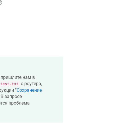
 пришлите нам в
с роутера,
-test.txt
укции "
Сохранение
В запросе
ется проблема