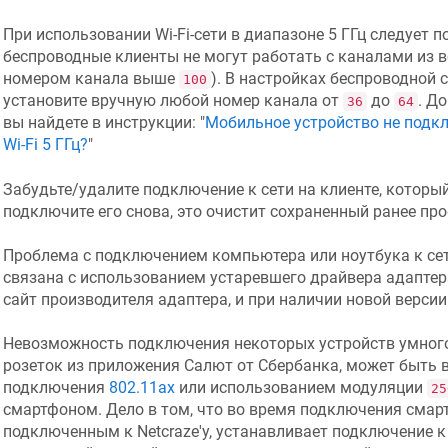
При использовании Wi-Fi-сети в диапазоне 5 ГГц следует 
беспроводные клиенты не могут работать с каналами из в
номером канала выше
). В настройках беспроводной се
100
установите вручную любой номер канала от
до
. Д
36
64
вы найдете в инструкции: "
Мобильное устройство не подкл
Wi-Fi 5 ГГц?
"
Забудьте/удалите подключение к сети на клиенте, который
подключите его снова, это очистит сохраненный ранее про
Проблема с подключением компьютера или ноутбука к сет
связана с использованием устаревшего драйвера адаптера
сайт производителя адаптера, и при наличии новой версии 
Невозможность подключения некоторых устройств умного
розеток из приложения Салют от Сбербанка, может быть
подключения
802.11ax
или использованием модуляции
25
смартфоном. Дело в том, что во время подключения смар
подключенным к
Netcraze
'у, устанавливает подключение к