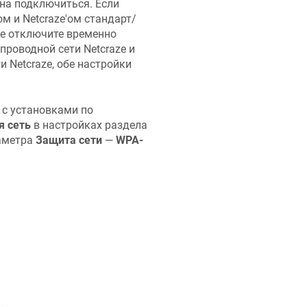
жна подключиться. Если
ом и
Netcraze
'ом стандарт/
ае отключите временно
спроводной сети
Netcraze
и
ти
Netcraze
, обе настройки
 с установками по
 сеть
в настройках раздела
аметра
Защита сети
—
WPA-