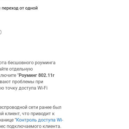
ота бесшовного роуминга
айте отдельную
лючите "
Роуминг 802.11r
тывают проблемы при
ю точку доступа Wi-Fi
еспроводной сети ранее был
й клиент, что приводит к
анице "
Контроль доступа Wi-
дрес подключаемого клиента.