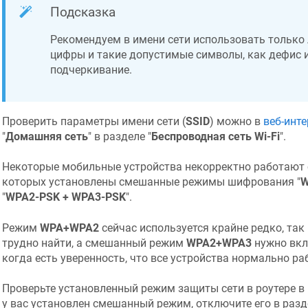
Подсказка
Рекомендуем в имени сети использовать только 
цифры и такие допустимые символы, как дефис 
подчеркивание.
Проверить параметры имени сети (
SSID
) можно в
веб-инт
"
Домашняя сеть
" в разделе "
Беспроводная сеть Wi-Fi
".
Некоторые мобильные устройства некорректно работают с 
которых установлены смешанные режимы шифрования "
W
"
WPA2-PSK + WPA3-PSK
".
Режим
WPA+WPA2
сейчас используется крайне редко, так
трудно найти, а смешанный режим
WPA2+WPA3
нужно вклю
когда есть уверенность, что все устройства нормально р
Проверьте установленный режим защиты сети в роутере в
у вас установлен смешанный режим, отключите его в разд