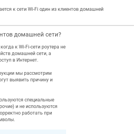
ется к сети Wi-Fi один из клиентов домашней
ентов домашней сети?
огда к Wi-Fi-сети роутера не
ойств домашней сети, а
ступ в Интернет.
трукции мы рассмотрим
гут выявить причину и
пользуются специальные
прочие) и не используются
орректно работать при
мволы.