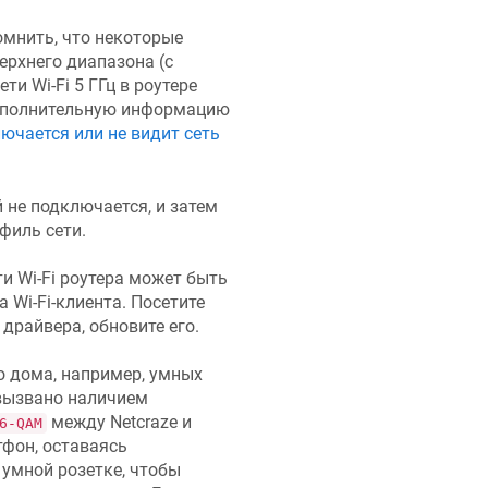
помнить, что некоторые
ерхнего диапазона (с
ти Wi-Fi 5 ГГц в роутере
ополнительную информацию
ючается или не видит сеть
 не подключается, и затем
филь сети.
и Wi-Fi роутера может быть
 Wi-Fi-клиента. Посетите
драйвера, обновите его.
 дома, например, умных
 вызвано наличием
между
Netcraze
и
6-QAM
тфон, оставаясь
 умной розетке, чтобы