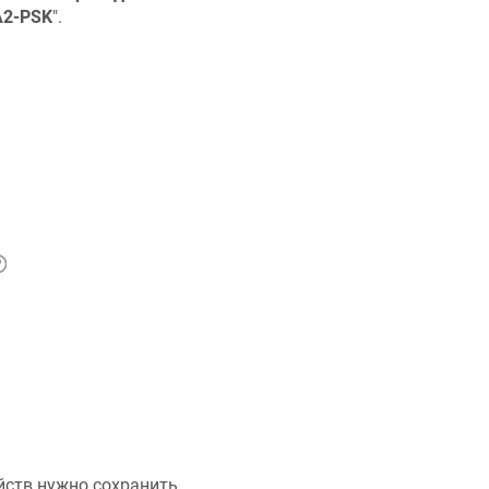
2-PSK
".
йств нужно сохранить