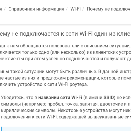
я
Справочная информация
Wi-Fi
Почему не подключа
ему не подключается к сети Wi-Fi один из кли
да к нам обращаются пользователи с описанием ситуации, к
лючается только одно (или несколько) из клиентских устр
ие клиенты при этом успешно подключаются и получают до
ины такой ситуации могут быть различные. В данной инс
е частые из них и предложим рекомендации, которые помо
лючить устройство к сети Wi-Fi роутера.
Убедитесь, что в
названии сети Wi-Fi
(в имени
SSID
) не ис
символы (например: пробел, точка, запятая, двоеточие и 
кириллические символы. Некоторые устройства могут нек
подключении к сети Wi-Fi, содержащей вышеуказанные си