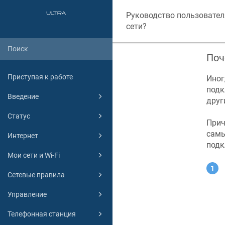
Руководство пользовател
сети?
Поч
Приступая к работе
Иног
подк
Введение
друг
Статус
Прич
самы
Интернет
подк
Мои сети и Wi-Fi
Сетевые правила
Управление
Телефонная станция