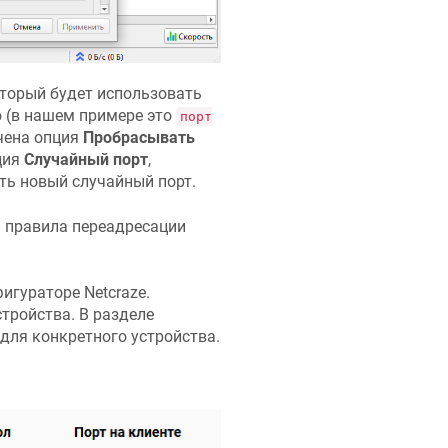
оторый будет использовать
ю (в нашем примере это
порт
чена опция
Пробрасывать
ция
Случайный порт
,
ть новый случайный порт.
и правила переадресации
фигураторе
Netcraze
.
тройства. В разделе
для конкретного устройства.