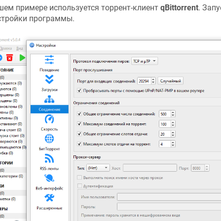
шем примере используется торрент-клиент
qBittorrent
. Зап
стройки программы.