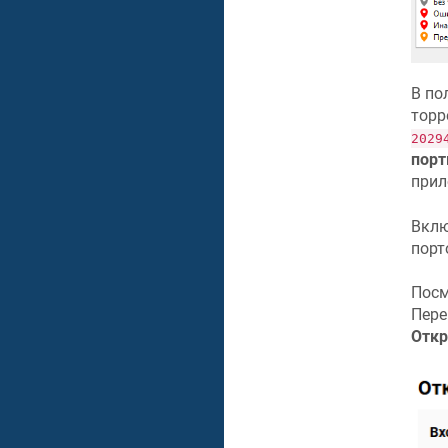
В по
торр
2029
порт
прил
Вкл
порт
Посм
Пере
Откр