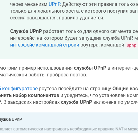
через механизм
UPnP
. Действуют эти правила только 
только для локального хоста, с которого поступил зап
сессия завершается, правило удаляется.
Служба UPnP
работает только для одного сегмента се
интерфейс, на котором будет запущена служба UPnP, 
интерфейс командной строки
роутера, командой
upnp
мотрим пример использования
службы UPnP
в интернет-ц
матической работы проброса портов.
б-конфигураторе
роутера перейдите на страницу
Общие нас
нить набор компонентов
и убедитесь, что установлен ко
P
. В заводских настройках
служба UPnP
включена по умол