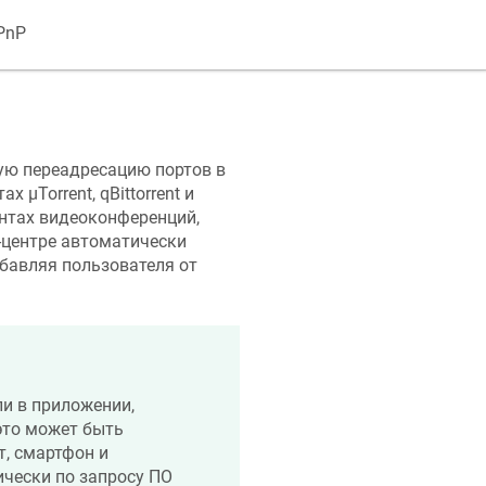
PnP
ю переадресацию портов в
 μTorrent, qBittorrent и
ентах видеоконференций,
т-центре автоматически
бавляя пользователя от
и в приложении,
это может быть
т, смартфон и
чески по запросу ПО