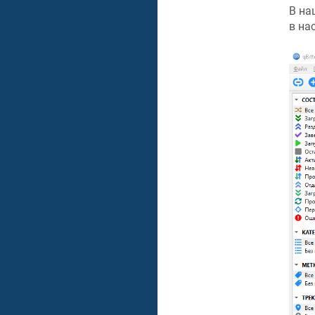
В на
в на