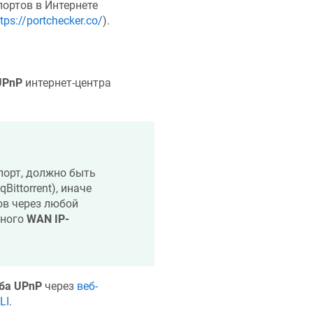
портов в Интернете
tps://portchecker.co/
).
UPnP
интернет-центра
порт, должно быть
ittorrent), иначе
ов через любой
чного
WAN IP-
ба UPnP
через
веб-
LI
.