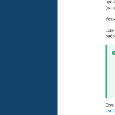
пров
(нап
Укаж
Если
рабо
Если
конф