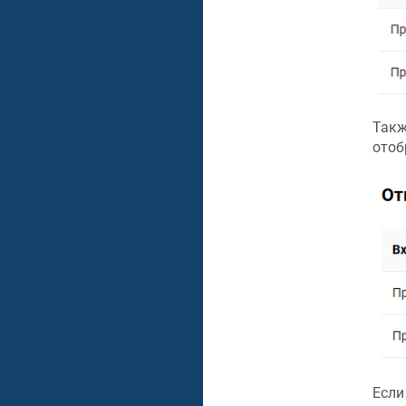
Такж
отоб
Если