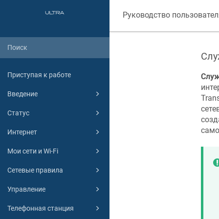
Руководство пользовател
Слу
Приступая к работе
Слу
инте
Введение
Tran
сете
Статус
созд
само
Интернет
Мои сети и Wi-Fi
Сетевые правила
Управление
Телефонная станция