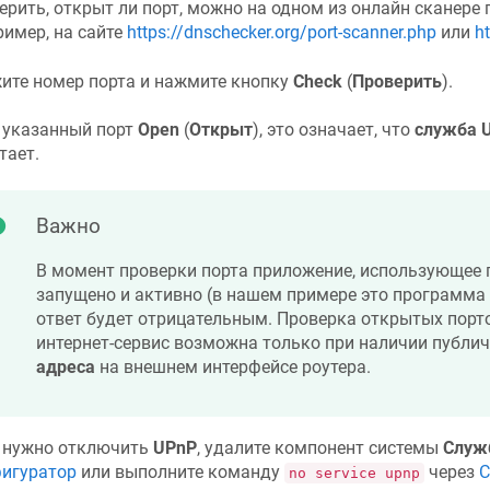
ерить, открыт ли порт, можно на одном из онлайн сканере 
ример, на сайте
https://dnschecker.org/port-scanner.php
или
ht
ите номер порта и нажмите кнопку
Check
(
Проверить
).
 указанный порт
Open
(
Открыт
), это означает, что
служба 
тает.
Важно
В момент проверки порта приложение, использующее 
запущено и активно (в нашем примере это программа qB
ответ будет отрицательным. Проверка открытых порт
интернет-сервис возможна только при наличии публи
адреса
на внешнем интерфейсе роутера.
 нужно отключить
UPnP
, удалите компонент системы
Служ
игуратор
или выполните команду
через
C
no service upnp