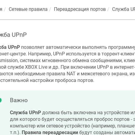
я
Сетевые правила
Переадресация портов
Служба U
жба UPnP
жба UPnP
позволяет автоматически выполнять программну
рнет-центре. Например, UPnP используется в торрент-клиентах
smission, системах мгновенного обмена сообщениями, кли
вой службе XBOX Live и др. При включении UPnP в интерне
аются необходимые правила NAT и межсетевого экрана, из
стоятельной настройки проброса портов.
Важно
Служба UPnP
должна быть включена на устройстве ил
для которого будет осуществляться проброс портов - 
компьютер или сетевое устройство (например, планше
т.п.).
Правила переадресации
будут созданы автомати