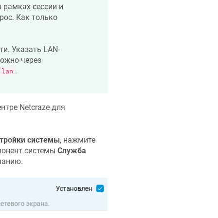
в рамках сессии и
рос. Как только
ти. Указать LAN-
можно через
.
 lan
ентре
Netcraze
для
тройки системы
, нажмите
мпонент системы
Служба
чанию.