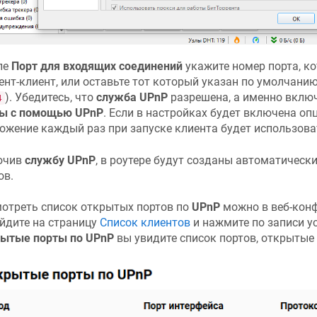
ле
Порт для входящих соединений
укажите номер порта, к
ент-клиент, или оставьте тот который указан по умолчани
). Убедитесь, что
служба UPnP
разрешена, а именно вклю
4
ы с помощью UPnP
. Если в настройках будет включена оп
ожение каждый раз при запуске клиента будет использова
ючив
службу UPnP
, в роутере будут созданы автоматическ
ов.
отреть список открытых портов по
UPnP
можно в веб-кон
йдите на страницу
Список клиентов
и нажмите по записи ус
ытые порты по UPnP
вы увидите список портов, открытые 