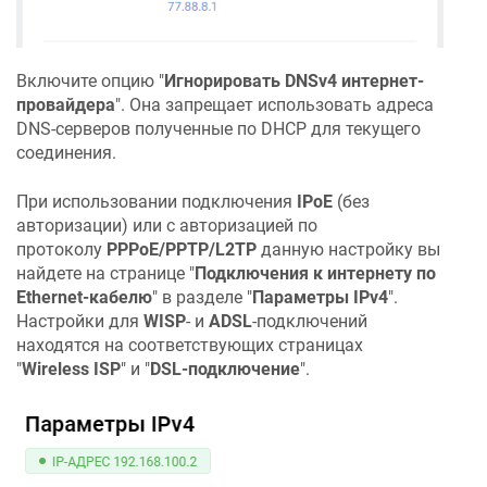
Включите опцию "
Игнорировать DNSv4 интернет-
провайдера
". Она запрещает использовать адреса
DNS-серверов полученные по DHCP для текущего
соединения.
При использовании подключения
IPoE
(без
авторизации) или с авторизацией по
протоколу
PPPoE/PPTP/L2TP
данную настройку вы
найдете на странице "
Подключения к интернету по
Ethernet-кабелю
" в разделе "
Параметры IPv4
".
Настройки для
WISP
- и
ADSL
-подключений
находятся на соответствующих страницах
"
Wireless ISP
" и "
DSL-подключение
".