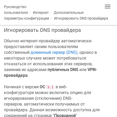
Руководство
Toggl
navig
пользователя
Интернет
Дополнительные
параметры конфигурации
Игнорировать DNS провайдера
Игнорировать DNS провайдера
Обычно интернет-провайдер автоматически
предоставляет своим пользователям
собственный
доменный сервер (DNS)
, однако в
некоторых случаях может потребоваться
отказаться от использования этих серверов,
заменив их адресами
публичных DNS
или
VPN-
провайдера
.
Начиная с версии
ОС
в веб-
3.1
конфигураторе можно включить опцию для
игнорирования (отключения) DNS-
серверов, автоматически получаемых от
провайдера. Данная возможность доступна для
соединений на странице "
Проводной
"