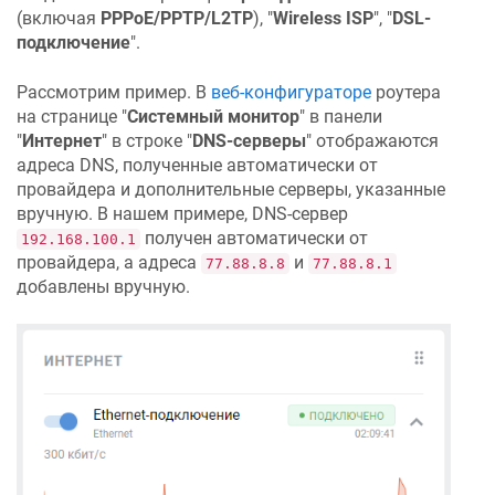
(включая
PPPoE/PPTP/L2TP
), "
Wireless ISP
", "
DSL-
подключение
".
Рассмотрим пример. В
веб-конфигураторе
роутера
на странице "
Системный монитор
" в панели
"
Интернет
" в строке "
DNS-серверы
" отображаются
адреса DNS, полученные автоматически от
провайдера и дополнительные серверы, указанные
вручную. В нашем примере, DNS-сервер
получен автоматически от
192.168.100.1
провайдера, а адреса
и
77.88.8.8
77.88.8.1
добавлены вручную.