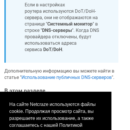
Если в настройках
роутера используются DoT/DoH-
сервера, они не отображаются на
странице "
Системный монитор
" в
строке "
DNS-серверы
". Когда DNS
провайдера отключены, будут
использоваться адреса
сервиса
DoT/DoH
.
Дополнительную информацию вы можете найти в
статье "
Использование публичных DNS-серверов
".
В этом разделе
На сайте Netcraze используются файлы
cookie. Продолжая просмотр сайта, вы
Хотите оставить отзыв?
разрешаете их использование, а также
Нажмите здесь, чтобы
соглашаетесь с нашей Политикой
предложить правки.