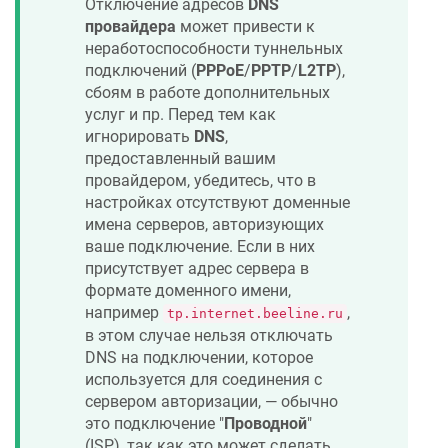
Отключение адресов
DNS
провайдера
может привести к
неработоспособности туннельных
подключений (
PPPoE
/
PPTP
/
L2TP
),
сбоям в работе дополнительных
услуг и пр. Перед тем как
игнорировать
DNS
,
предоставленный вашим
провайдером, убедитесь, что в
настройках отсутствуют доменные
имена серверов, авторизующих
ваше подключение. Если в них
присутствует адрес сервера в
формате доменного имени,
например
,
tp.internet.beeline.ru
в этом случае нельзя отключать
DNS на подключении, которое
используется для соединения с
сервером авторизации, — обычно
это подключение "
Проводной
"
(ISP), так как это может сделать