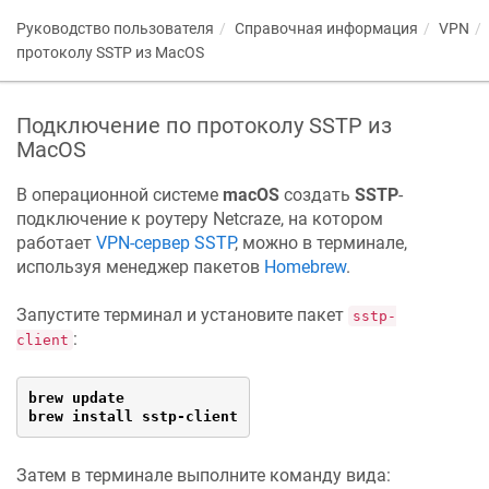
Руководство пользователя
Справочная информация
VPN
протоколу SSTP из MacOS
Подключение по протоколу SSTP из
MacOS
В операционной системе
macOS
создать
SSTP
-
подключение к роутеру
Netcraze
, на котором
работает
VPN-сервер SSTP
, можно в терминале,
используя менеджер пакетов
Homebrew
.
Запустите терминал и установите пакет
sstp-
:
client
brew update

brew install sstp-client
Затем в терминале выполните команду вида: