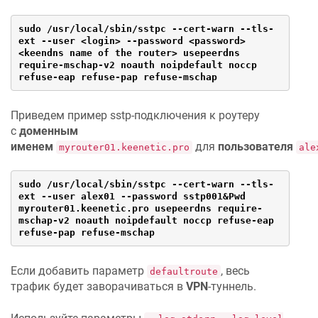
sudo /usr/local/sbin/sstpc --cert-warn --tls-
ext --user <login> --password <password> 
<keendns name of the router> usepeerdns 
require-mschap-v2 noauth noipdefault noccp 
refuse-eap refuse-pap refuse-mschap
Приведем пример sstp-подключения к роутеру
с
доменным
именем
для
пользователя
myrouter01.keenetic.pro
ale
sudo /usr/local/sbin/sstpc --cert-warn --tls-
ext --user alex01 --password sstp001&Pwd 
myrouter01.keenetic.pro usepeerdns require-
mschap-v2 noauth noipdefault noccp refuse-eap 
refuse-pap refuse-mschap
Если добавить параметр
, весь
defaultroute
трафик будет заворачиваться в
VPN
-туннель.