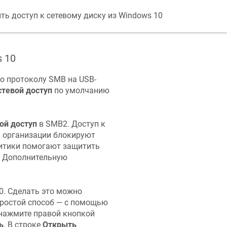
ть доступ к сетевому диску из Windows 10
s 10
по протоколу SMB на USB-
стевой доступ
по умолчанию
ой доступ
в SMB2. Доступ к
и организации блокируют
литики помогают защитить
. Дополнительную
0. Сделать это можно
ростой способ — с помощью
нажмите правой кнопкой
ь
. В строке
Открыть