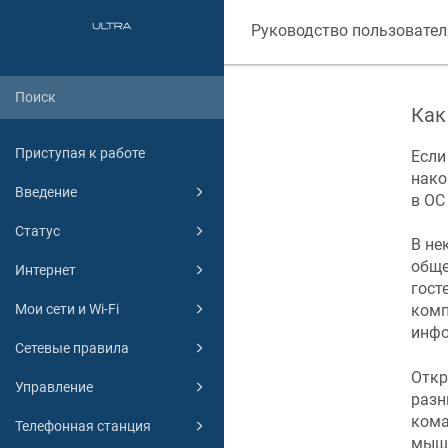
Руководство пользовател
Как
Приступая к работе
Если
нако
Введение
в О
Статус
В не
обще
Интернет
гост
Мои сети и Wi-Fi
комп
инфо
Сетевые правила
Откр
Управление
разн
ком
Телефонная станция
мыш