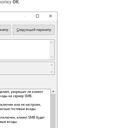
нопку
ОК
.