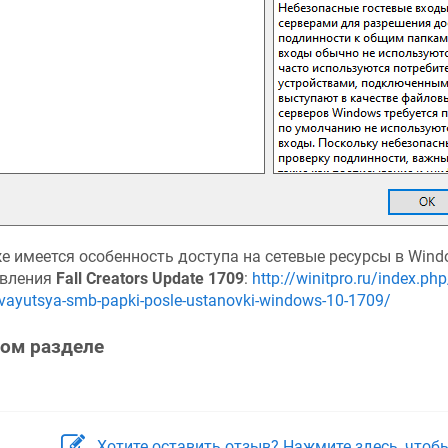
е имеется особенность доступа на сетевые ресурсы в Wind
вления
Fall Creators Update 1709
:
http://winitpro.ru/index.p
yvayutsya-smb-papki-posle-ustanovki-windows-10-1709/
том разделе
Хотите оставить отзыв? Нажмите здесь, чтоб