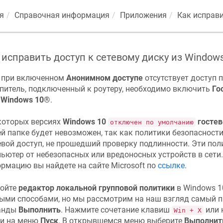
я
Справочная информация
Приложения
Как исправи
 исправить доступ к сетевому диску из Window
 при включенном
Анонимном доступе
отсутствует доступ 
питель, подключенный к роутеру, необходимо включить
Го
С
Windows 10
®.
которых версиях
Windows 10
гостев
отключен по умолчанию
й папке будет невозможен, так как политики безопасност
евой доступ, не прошедший проверку подлинности. Эти по
ьютер от небезопасных или вредоносных устройств в сети
рмацию вы найдете на сайте Microsoft по
ссылке
.
ойте
редактор локальной групповой политики
в Windows 1
ыми способами, но мы рассмотрим на наш взгляд самый п
анды
Выполнить
. Нажмите сочетание клавиш
или 
Win + X
и на меню
Пуск
. В открывшемся меню выберите
Выполнит