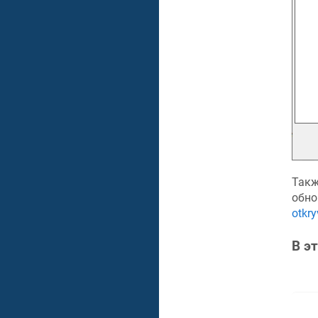
Такж
обно
otkr
В э