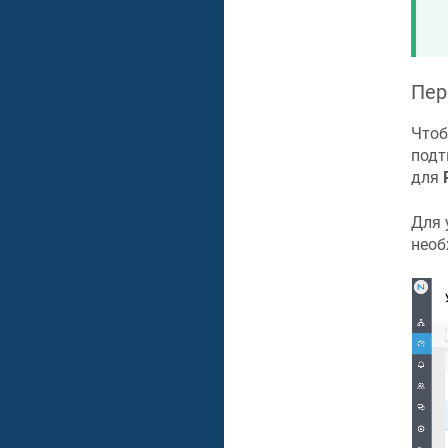
Пер
Чтоб
подт
для
Для 
необ