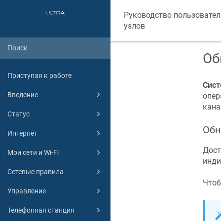
Руководство пользовател
узлов
Об
Приступая к работе
Сист
Введение
опер
кана
Статус
Обн
Интернет
Дост
Мои сети и Wi-Fi
инди
Сетевые правила
Чтоб
Управление
Телефонная станция