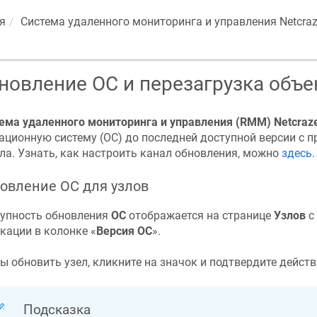
я
Система удаленного мониторинга и управления
Netcra
новление ОС и перезагрузка объе
ема удаленного мониторинга и управления (RMM)
Netcraz
ационную систему (ОС) до последней доступной версии с 
ла. Узнать, как настроить канал обновления, можно
здесь
.
овление ОС для узлов
упность обновления
ОС
отображается на странице
Узлов
с
кации в колонке «‎
Версия ОС
»‎.
ы обновить узел, кликните на значок и подтвердите действ
Подсказка