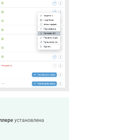
ллере
установлена