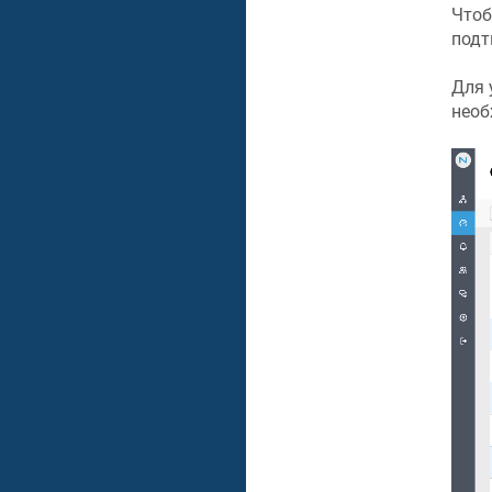
Чтоб
подт
Для 
необ