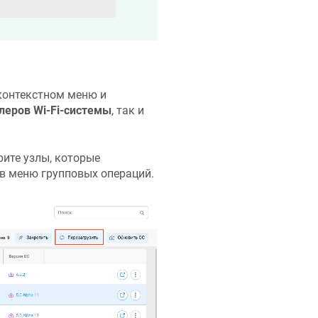
 контекстном меню и
леров Wi-Fi-системы
, так и
рите узлы, которые
 в меню групповых операций.