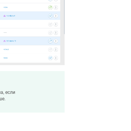
, если
ше.