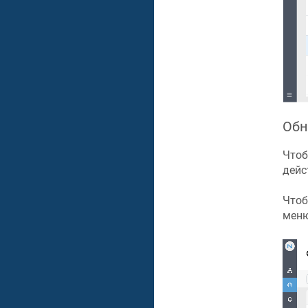
Обн
Чтоб
дейс
Чтоб
меню