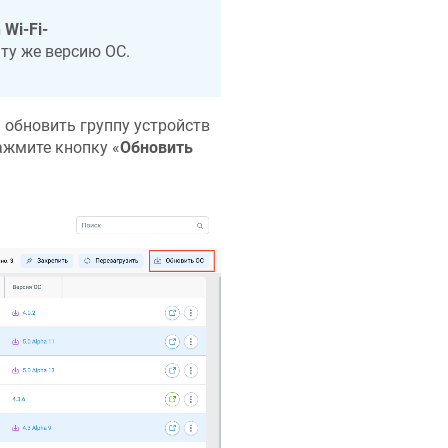
 Wi-Fi-
 ту же версию ОС.
 обновить группу устройств
ажмите кнопку «‎
Обновить