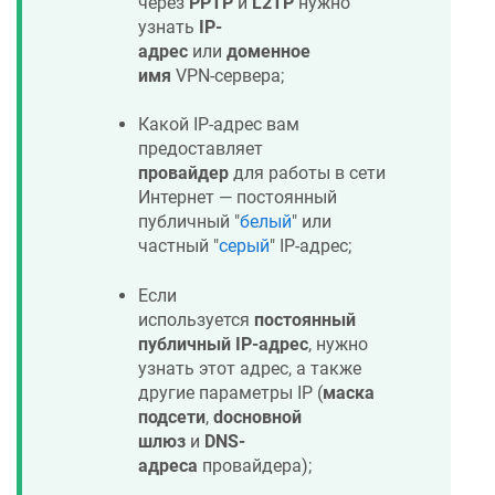
через
PPTP
и
L2TP
нужно
узнать
IP-
адрес
или
доменное
имя
VPN-сервера;
Какой IP-адрес вам
предоставляет
провайдер
для работы в сети
Интернет — постоянный
публичный "
белый
" или
частный "
серый
" IP-адрес;
Если
используется
постоянный
публичный IP-адрес
, нужно
узнать этот адрес, а также
другие параметры IP (
маска
подсети
,
dосновной
шлюз
и
DNS-
адреса
провайдера);