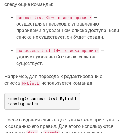
следующие команды:
—
access-list {Имя_списка_правил}
осуществляет переход к управлению
правилами в указанном списке доступа. Если
списка не существует, он будет создан.
—
no access-list {Имя_списка_правил}
удаляет указанный список, если он
существует.
Например, для перехода к редактированию
списка
используется команда:
MyList1
(config)> 
access-list MyList1
(config-acl)>
После создания списка доступа можно приступать
к созданию его правил. Для этого используются
команды
и
, соответствующие