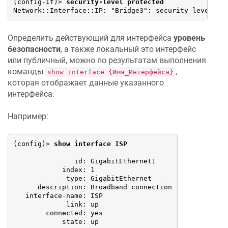
(config-if)> 
security-level protected
Network::Interface::IP: "Bridge3": security level se
Определить действующий для интерфейса
уровень
безопасности
, а также локальный это интерфейс
или публичный, можно по результатам выполнения
команды
,
show interface {Имя_Интерфейса}
которая отображает данные указанного
интерфейса.
Например:
(config)> 
show interface ISP
               id: GigabitEthernet1

            index: 1

             type: GigabitEthernet

      description: Broadband connection

   interface-name: ISP

             link: up

        connected: yes

            state: up
