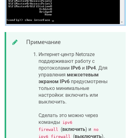
Примечание
Интернет-центр
Netcraze
поддерживают работу с
протоколами
IPv6
и
IPv4
. Для
управления
межсетевым
экраном IPv6
предусмотрены
только минимальные
настройки: включить или
выключить.
Сделать это можно через
команды
ipv6
(
включить
) и
firewall
no
(
выключить
).
ipv6 firewall