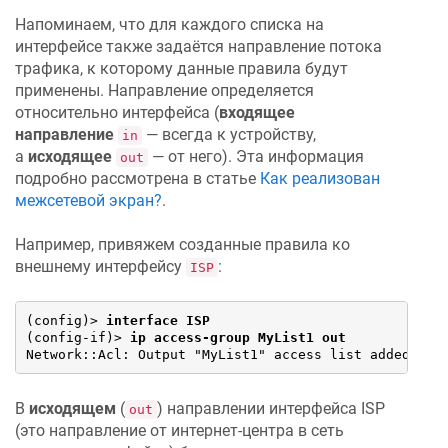
Напоминаем, что для каждого списка на
интерфейсе также задаётся направление потока
трафика, к которому данные правила будут
применены. Направление определяется
относительно интерфейса (
входящее
направление
— всегда к устройству,
in
а
исходящее
— от него). Эта информация
out
подробно рассмотрена в статье
Как реализован
межсетевой экран?
.
Например, привяжем созданные правила ко
внешнему интерфейсу
:
ISP
(config)> 
interface ISP
(config-if)> 
ip access-group MyList1 out
Network::Acl: Output "MyList1" access list added to 
В
исходящем
(
) направлении интерфейса ISP
out
(это направление от интернет-центра в сеть