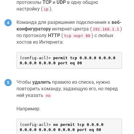
протоколы
TCP
и
UDP
в одну общую
настройку (
).
ip
Команда для разрешения подключения к
веб-
конфигуратору
интернет-центра (
)
192.168.1.1
по протоколу
HTTP
(
) с любых
tcp порт 80
хостов из Интернета:
(config-acl)> 
permit tcp 0.0.0.0 0.0.0.0 
0.0.0.0 0.0.0.0 port eq 80
Чтобы
удалить
правило из списка, нужно
повторить команду, задающую его, но перед
ней указать
no
Например:
(config-acl)> 
no permit tcp 0.0.0.0 
0.0.0.0 0.0.0.0 0.0.0.0 port eq 80