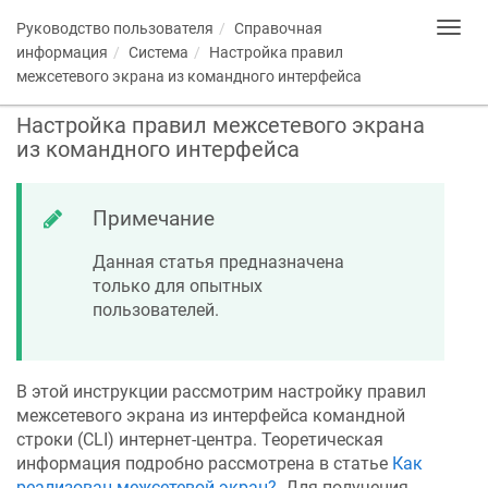
Руководство пользователя
Справочная
Toggl
navig
информация
Система
Настройка правил
межсетевого экрана из командного интерфейса
Настройка правил межсетевого экрана
из командного интерфейса
Примечание
Данная статья предназначена
только для опытных
пользователей.
В этой инструкции рассмотрим настройку правил
межсетевого экрана из интерфейса командной
строки (CLI) интернет-центра. Теоретическая
информация подробно рассмотрена в статье
Как
реализован межсетевой экран?
. Для получения