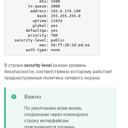
              mtu: 1500

         tx-queue: 2000

          address: 193.0.174.199

             mask: 255.255.255.0

           uptime: 12433

           global: yes

        defaultgw: yes

         priority: 700

   security-level: public

              mac: 50:ff:20:2d:ed:ea

        auth-type: none
В строке
security-level
указан уровень
безопасности, соответственно которому работает
преднастроенная политика сетевого экрана.
Важно
По умолчанию всем вновь
созданным через командную
строку интерфейсам
присваивается уровень