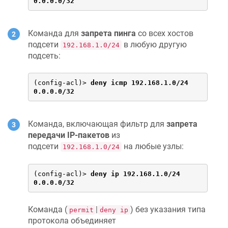
0.0.0.0/32
Команда для
запрета пинга
со всех хостов
подсети
в любую другую
192.168.1.0/24
подсеть:
(config-acl)> 
deny icmp 192.168.1.0/24 
0.0.0.0/32
Команда, включающая фильтр для
запрета
передачи IP-пакетов
из
подсети
на любые узлы:
192.168.1.0/24
(config-acl)> 
deny ip 192.168.1.0/24 
0.0.0.0/32
Команда (
|
) без указания типа
permit
deny ip
протокола объединяет