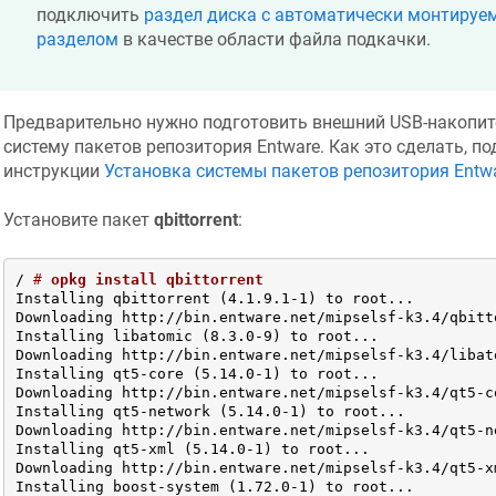
подключить
раздел диска с автоматически монтиру
разделом
в качестве области файла подкачки.
Предварительно нужно подготовить внешний USB-накопите
систему пакетов репозитория Entware. Как это сделать, п
инструкции
Установка системы пакетов репозитория Entw
Установите пакет
qbittorrent
:
/ 
# 
opkg install qbittorrent
Installing qbittorrent (4.1.9.1-1) to root...

Downloading http://bin.entware.net/mipselsf-k3.4/qbitt
Installing libatomic (8.3.0-9) to root...

Downloading http://bin.entware.net/mipselsf-k3.4/libat
Installing qt5-core (5.14.0-1) to root...

Downloading http://bin.entware.net/mipselsf-k3.4/qt5-c
Installing qt5-network (5.14.0-1) to root...

Downloading http://bin.entware.net/mipselsf-k3.4/qt5-n
Installing qt5-xml (5.14.0-1) to root...

Downloading http://bin.entware.net/mipselsf-k3.4/qt5-x
Installing boost-system (1.72.0-1) to root...
