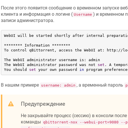
После этого появится сообщение о временном запуске ве
клиента и информация о логине (
) и временном п
Username
записи администратора.
WebUI will be started shortly after internal preparati
******** Information ********

To control qBittorrent, access the WebUI at: http://loc
The WebUI administrator username is: admin

The WebUI administrator password was not 
set
. A tempor
You should 
set
 your own password 
in
 program preference
В нашем примере
, а временный пароль
username: admin
p
Предупреждение
Не закрывайте процесс (сессию) в консоли посл
команды
qbittorrent-nox --webui-port=9080 --p