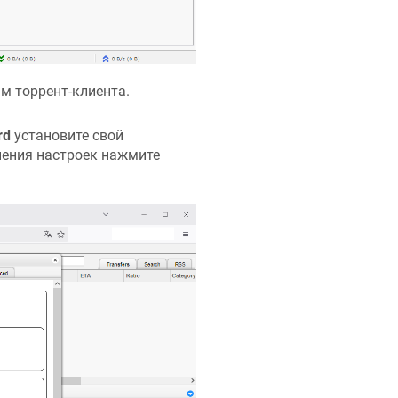
ам торрент-клиента.
rd
установите свой
нения настроек нажмите