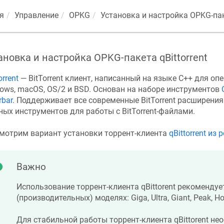
я
Управление
OPKG
Установка и настройка OPKG-паке
ановка и настройка OPKG-пакета qBittorrent
orrent
— BitTorrent клиент, написанный на языке C++ для оп
ows, macOS, OS/2 и BSD. Основан на наборе инструментов
rbar
. Поддерживает все современные BitTorrent расширения
ых инструментов для работы с BitTorrent-файлами.
мотрим вариант установки торрент-клиента
qBittorrent из
Важно
Использование торрент-клиента qBittorent рекомендуе
(производительных) моделях: Giga, Ultra, Giant, Peak, Ho
Для стабильной работы торрент-клиента qBittorent не