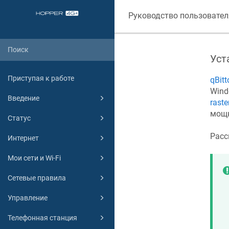
Руководство пользовател
Уст
Приступая к работе
qBitt
Wind
Введение
raste
мощн
Статус
Расс
Интернет
Мои сети и Wi-Fi
Сетевые правила
Управление
Телефонная станция