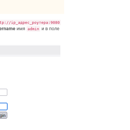
tp://ip_адрес_роутера:9080
ername
имя
и в поле
admin