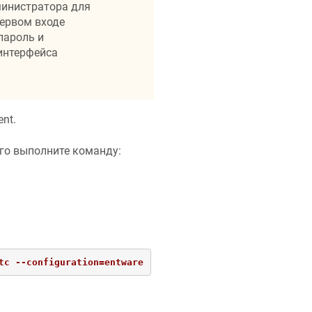
министратора для
первом входе
пароль и
-интерфейса
nt.
того выполните команду:
tc --configuration=entware