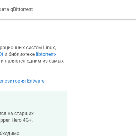
та qBittorrent
ерационных систем Linux,
Qt
и библиотеке
libtorrent-
 и является одним из самых
 репозитория Entware
.
тся на старших
pper, Hero 4G+.
обходимо