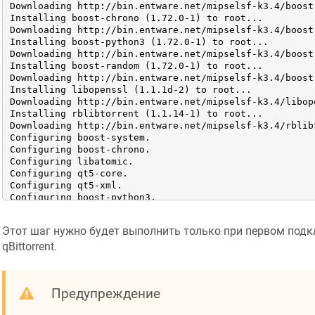
Downloading http://bin.entware.net/mipselsf-k3.4/boost
Installing boost-chrono (1.72.0-1) to root...

Downloading http://bin.entware.net/mipselsf-k3.4/boost
Installing boost-python3 (1.72.0-1) to root...

Downloading http://bin.entware.net/mipselsf-k3.4/boost
Installing boost-random (1.72.0-1) to root...

Downloading http://bin.entware.net/mipselsf-k3.4/boost
Installing libopenssl (1.1.1d-2) to root...

Downloading http://bin.entware.net/mipselsf-k3.4/libop
Installing rblibtorrent (1.1.14-1) to root...

Downloading http://bin.entware.net/mipselsf-k3.4/rblib
Configuring boost-system.

Configuring boost-chrono.

Configuring libatomic.

Configuring qt5-core.

Configuring qt5-xml.

Configuring boost-python3.

Configuring boost-random.

Configuring libopenssl.

Этот шаг нужно будет выполнить только при первом подк
Configuring rblibtorrent.

Configuring qt5-network.

qBittorrent.
Configuring qbittorrent.
Предупреждение