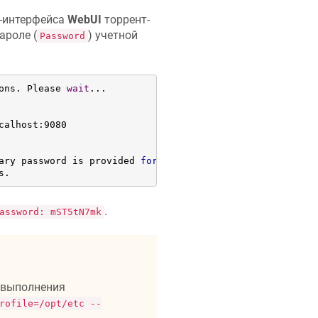
б-интерфейса
WebUI
торрент-
ароле (
) учетной
Password
ons. Please 
wait
...

alhost:9080

ary password is provided 
for
 this session: mST5tN7mk

s.
.
assword: mST5tN7mk
е выполнения
rofile=/opt/etc --