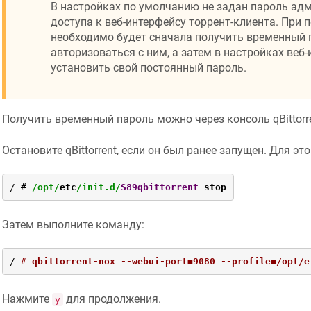
В настройках по умолчанию не задан пароль ад
доступа к веб-интерфейсу торрент-клиента. При 
необходимо будет сначала получить временный 
авторизоваться с ним, а затем в настройках веб
установить свой постоянный пароль.
Получить временный пароль можно через консоль qBittorre
Остановите qBittorrent, если он был ранее запущен. Для э
/
 # 
/opt/
etc
/init.d/
S89qbittorrent
 stop
Затем выполните команду:
/ 
# 
qbittorrent-nox --webui-port=9080 --profile=/opt/e
Нажмите
для продолжения.
y