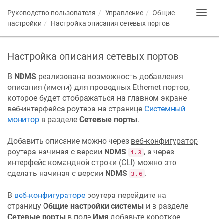
Руководство пользователя
Управление
Общие
Toggl
navig
настройки
Настройка описания сетевых портов
Настройка описания сетевых портов
В
NDMS
реализована возможность добавления
описания (имени) для проводных Ethernet-портов,
которое будет отображаться на главном экране
веб-интерфейса роутера на странице
Системный
монитор
в разделе
Сетевые порты
.
Добавить описание можно через
веб-конфигуратор
роутера начиная с версии
NDMS
, а через
4.3
интерфейс командной строки
(CLI) можно это
сделать начиная с версии
NDMS
.
3.6
В
веб-конфигураторе
роутера перейдите на
страницу
Общие настройки системы
и в разделе
Сетевые порты
в поле
Имя
добавьте короткое