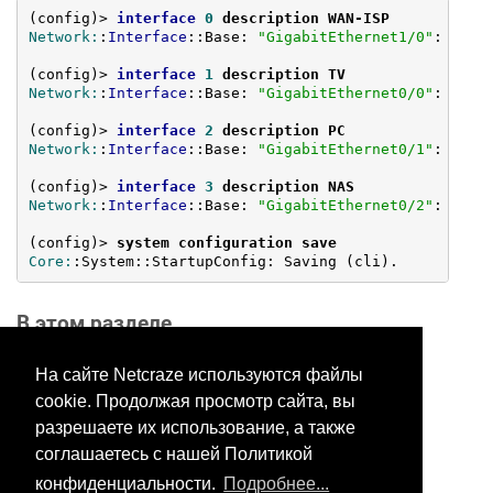
(config)> 
interface
0
 description WAN-ISP
Network:
:
Interface
::Base: 
"GigabitEthernet1/0"
: descr
(config)> 
interface
1
 description TV
Network:
:
Interface
::Base: 
"GigabitEthernet0/0"
: descr
(config)> 
interface
2
 description PC
Network:
:
Interface
::Base: 
"GigabitEthernet0/1"
: descr
(config)> 
interface
3
 description NAS
Network:
:
Interface
::Base: 
"GigabitEthernet0/2"
: descr
(config)> 
system configuration save
Core:
:System::StartupConfig: Saving (cli).
В этом разделе
На сайте Netcraze используются файлы
cookie. Продолжая просмотр сайта, вы
Хотите оставить отзыв?
разрешаете их использование, а также
Нажмите здесь, чтобы
соглашаетесь с нашей Политикой
предложить правки.
конфиденциальности.
Подробнее...