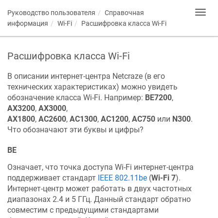
Руководство пользователя
Справочная
Toggl
navig
информация
Wi-Fi
Расшифровка класса Wi-Fi
Расшифровка класса Wi-Fi
В описании интернет-центра
Netcraze
(в его
технических характеристиках) можно увидеть
обозначение класса Wi-Fi. Например:
BE7200
,
AX3200
,
AX3000
,
AX1800
,
AC2600
,
AC1300
,
АС1200
,
АС750
или
N300
.
Что обозначают эти буквы и цифры?
BE
Означает, что точка доступа Wi-Fi интернет-центра
поддерживает стандарт
IEEE 802.11be
(
Wi-Fi 7
).
Интернет-центр может работать в двух частотных
диапазонах 2.4 и 5 ГГц. Данный стандарт обратно
совместим с предыдущими стандартами