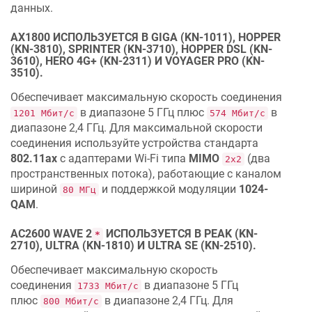
данных.
AX1800 ИСПОЛЬЗУЕТСЯ В GIGA (KN-1011), HOPPER
(KN-3810), SPRINTER (KN-3710), HOPPER DSL (KN-
3610), HERO 4G+ (KN-2311) И VOYAGER PRO (KN-
3510).
Обеспечивает максимальную скорость соединения
в диапазоне 5 ГГц плюс
в
1201 Мбит/с
574 Мбит/с
диапазоне 2,4 ГГц. Для максимальной скорости
соединения используйте устройства стандарта
802.11ax
с адаптерами Wi‐Fi типа
MIMO
(два
2х2
пространственных потока), работающие с каналом
шириной
и поддержкой модуляции
1024-
80 МГц
QAM
.
AC2600 WAVE 2
ИСПОЛЬЗУЕТСЯ В PEAK (KN-
*
2710), ULTRA (KN-1810) И ULTRA SE (KN-2510).
Обеспечивает максимальную скорость
соединения
в диапазоне 5 ГГц
1733 Мбит/с
плюс
в диапазоне 2,4 ГГц. Для
800 Мбит/с