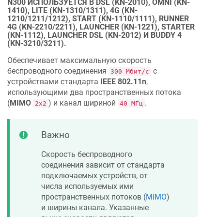
N300 ИСПОЛЬЗУЕТСЯ В DSL (KN-2010), OMNI (KN-
1410), LITE (KN-1310/1311), 4G (KN-
1210/1211/1212), START (KN-1110/1111), RUNNER
4G (KN-2210/2211), LAUNCHER (KN-1221), STARTER
(KN-1112), LAUNCHER DSL (KN-2012) И BUDDY 4
(KN-3210/3211).
Обеспечивает максимальную скорость
беспроводного соединения
с
300 Мбит/c
устройствами стандарта
IEEE 802.11n
,
использующими два пространственных потока
(
MIMO
) и канал шириной
.
2x2
40 МГц
Важно
Скорость беспроводного
соединения зависит от стандарта
подключаемых устройств, от
числа используемых ими
пространственных потоков (
MIMO
)
и ширины канала. Указанные