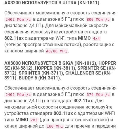
AX3200 ИСПОЛЬЗУЕТСЯ В ULTRA (KN-1811).
Обеспечивает максимальную скорость соединения
в диапазоне 5 ГГц плюс
в
2402 Мбит/с
800 Мбит/с
диапазоне 2,4 ГГц. Для максимальной скорости
соединения используйте устройства стандарта
802.11ax
с адаптерами Wi‐Fi типа
MIMO
4х4
(четыре пространственных потока), работающие с
каналом шириной
.
40/80 МГц
AX3000 ИСПОЛЬЗУЕТСЯ В GIGA (KN-1012), HOPPER
SE (KN-3812), HOPPER (KN-3811), SPRINTER SE (KN-
3712), SPRINTER (KN-3711), CHALLENGER SE (KN-
3911), BUDDY 6 (KN-3411).
Обеспечивает максимальную скорость соединения
в диапазоне 5 ГГц плюс
в
2402 Мбит/с
574 Мбит/с
диапазоне 2,4 ГГц на стандарте
802.11ax
. Для
максимальной скорости соединения используйте
устройства стандарта
802.11ax
с адаптерами Wi‐Fi
типа
MIMO
(два пространственных потока) и
2х2
канал шириной до
для приема и передачи
160 МГц