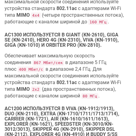
максимальной скорости соединения используйте
устройства стандарта
802.11aс
с адаптерами Wi‐Fi
типа
MIMO
(четыре пространственных потока),
4х4
работающие с каналом шириной до
.
160 МГц
AC1300 ИСПОЛЬЗУЕТСЯ В GIANT (KN-2610), GIGA
SE (KN-2410), HERO 4G (KN-2310), VIVA (KN-1910),
GIGA (KN-1010) И ORBITER PRO (KN-2810).
Обеспечивает максимальную скорость
соединения
в диапазоне 5 ГГц
867 Мбит/сек
плюс
в диапазоне 2,4 ГГц. Для
400 Мбит/с
максимальной скорости соединения используйте
устройства стандарта
802.11aс
с адаптерами Wi‐Fi
типа
MIMO
(два пространственных потока),
2х2
работающие с каналом шириной
.
80 МГц
AC1200 ИСПОЛЬЗУЕТСЯ В VIVA (KN-1912/1913),
DUO (KN-2110), EXTRA (KN-1710/1711/1713/1714),
CARRIER (KN-1721), AIR (KN-1610/1611/1613),
EXPLORER (KN-1621), SPEEDSTER (KN-3010/KN-
3012/3013), SKIPPER 4G (KN-2910), SKIPPER DSL
(KN-2112), EXPLORER 4G (KN-4910) И BUDDY 5/5S