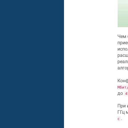
Чем 
прие
испо
расш
реал
алго
Кон
Мбит
до
4
При 
ГГц 
.
с