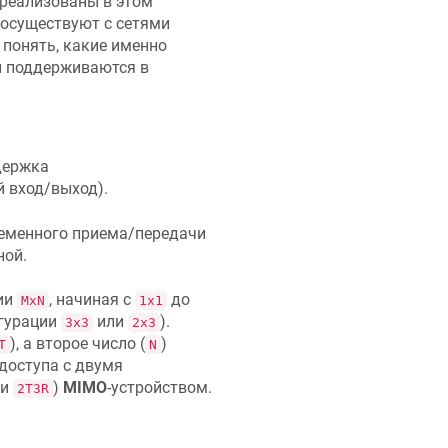
 реализованы в этом
сосуществуют с сетями
 понять, какие именно
 поддерживаются в
держка
 вход/выход).
еменного приема/передачи
ной.
ии
, начиная с
до
МхN
1х1
игурации
или
).
3х3
2х3
), а второе число (
)
T
N
 доступа с двумя
ли
)
MIMO
-устройством.
2T3R