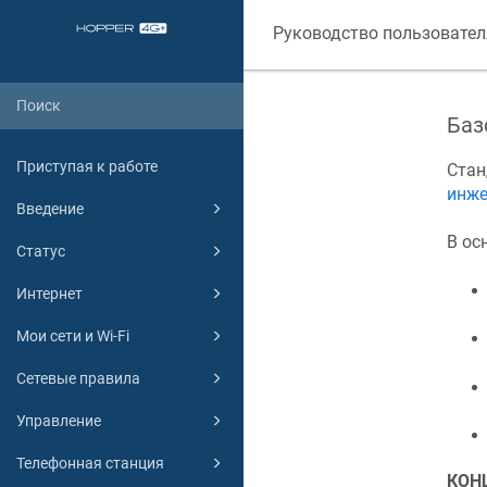
Руководство пользовател
Баз
Приступая к работе
Ста
инже
Введение
В ос
Статус
Интернет
Мои сети и Wi-Fi
Сетевые правила
Управление
Телефонная станция
КОН