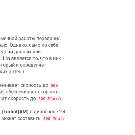
еменной работы передачи/
ых. Однако, само по себе
редачи данных или
.11n
является то, что в них
оторый и определяет
ких антенн.
ечивает скорость до
600
обеспечивает скорость
AM
чат скорость до
.
300 Мбит/с
(
TurboQAM
) в диапазоне 2,4
n
может составить
400 Мбит/