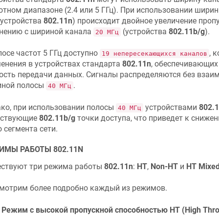
отном диапазоне (2.4 или 5 ГГц). При использовании шири
устройства
802.11n
) происходит двойное увеличение проп
нению с шириной канала
(устройства
802.11b/g
).
20 МГц
лосе частот 5 ГГц доступно
, 
19 непересекающихся каналов
енения в устройствах стандарта
802.11n
, обеспечивающи
ость передачи данных. Сигналы распределяются без взаим
иной полосы
.
40 МГц
ко, при использовании полосы
устройствами
802.
40 МГц
ествующие
802.11b/g
точки доступа, что приведет к сниже
о сегмента сети.
ИМЫ РАБОТЫ 802.11N
ствуют три режима работы
802.11n
:
HT
,
Non-HT
и
HT Mixe
мотрим более подробно каждый из режимов.
Режим с высокой пропускной способностью HT (High Thro