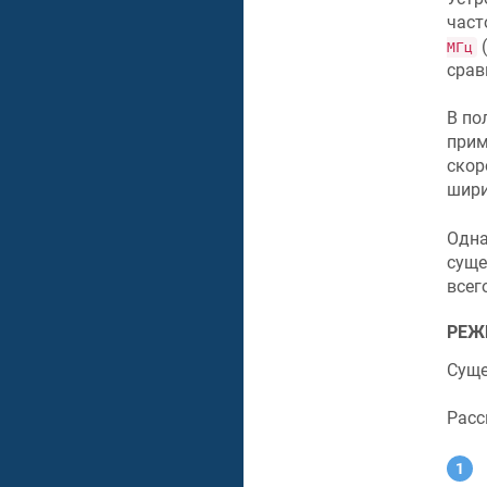
част
(
МГц
срав
В по
прим
скор
шир
Одна
сущ
всег
РЕЖ
Суще
Расс