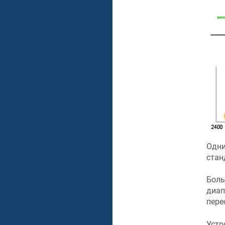
Одни
стан
Боль
диап
пере
Устр