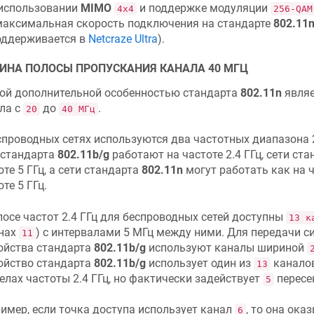
использовании
MIMO
и поддержке модуляции
4x4
256-QAM
максимальная скорость подключения на стандарте
802.11
оддерживается в
Netcraze
Ultra
).
ИНА ПОЛОСЫ ПРОПУСКАНИЯ КАНАЛА 40 МГЦ
ой дополнительной особенностью стандарта
802.11n
являе
ла с
до
.
20
40 МГц
спроводных сетях используются два частотных диапазона 2
 стандарта
802.11b/g
работают на частоте 2.4 ГГц, сети ст
оте 5 ГГц, а сети стандарта
802.11n
могут работать как на ча
те 5 ГГц.
лосе частот 2.4 ГГц для беспроводных сетей доступны
13 к
нах
) с интервалами 5 МГц между ними. Для передачи с
11
ойства стандарта
802.11b/g
используют каналы шириной
ойство стандарта
802.11b/g
использует один из
канало
13
елах частоты 2.4 ГГц, но фактически задействует
пересе
5
имер, если точка доступа использует канал
, то она ок
6