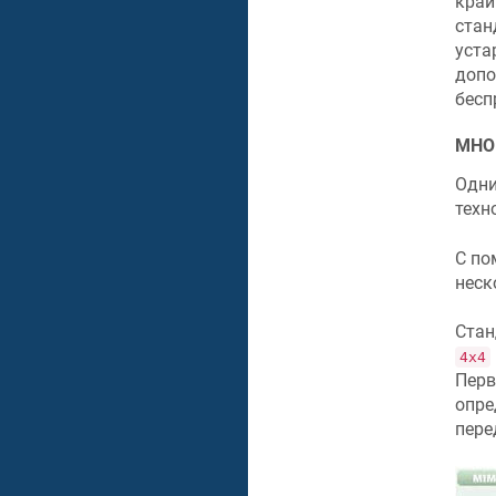
край
стан
уста
допо
бесп
МНО
Одни
техн
С по
неск
Ста
4х4
Перв
опре
пере