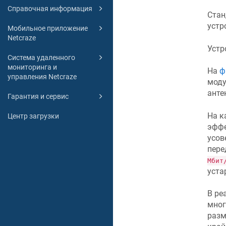
Справочная информация
Ста
устр
Мобильное приложение
Netcraze
Устр
Система удаленного
мониторинга и
На
ф
управления Netcraze
моду
анте
Гарантия и сервис
На к
Центр загрузки
эффе
усов
пере
Мбит
уста
В ре
мног
разм