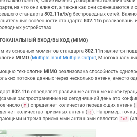
не важно понять, какие именно усовершенствования были
дарте, на что они влияют, а также как они совмещаются и 
ревшего стандарта
802.11a/b/g
беспроводных сетей. Важно
лнительные особенности стандарта
802.11n
реализованы и
роводных устройствах.
ГОКАНАЛЬНЫЙ ВХОД/ВЫХОД (MIMO)
м из основных моментов стандарта
802.11n
является под
ологии
MIMO
(
Multiple-Input Multiple-Output
, Многоканальный
мощью технологии
MIMO
реализована способность одновр
ольких потоков данных через несколько антенн, вместо од
ндарт
802.11n
определяет различные антенные конфигурац
(самые распространенные на сегодняшний день это конф
ое число (
) определяет количество передающих антенн (
М
деляет количество приемных антенн (
). Например, точка
R
дающими и тремя приемными антеннами является
(и
2х3