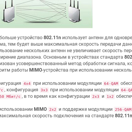
больше устройство
802.11n
использует антенн для одновр
ма, тем будет выше максимальная скорость передачи данн
льзование нескольких антенн не увеличивает скорость пе
ирение диапазона. Основным в устройствах стандарта
802
изован усовершенствованный метод обработки сигнала, к
ритм работы
MIMO
-устройства при использовании несколь
фигурация
при использовании модуляции
обесп
4х4
64-QAM
, конфигурация
при использовании модуляции
/с
3х3
64-Q
, в то время как конфигурации
и
обеспе
50 Мбит/с
2х3
1х2
использовании
MIMO
и поддержке модуляции
2x2
256-QAM
максимальная скорость подключения на стандарте
802.11