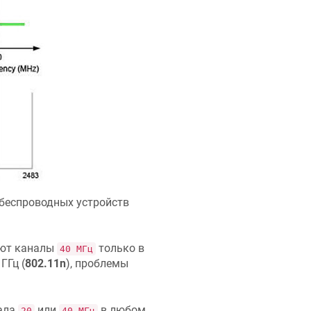
беспроводных устройств
ют каналы
только в
40 МГц
ГГц (
802.11n
), проблемы
ала
или
в любом
20
40 МГц