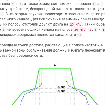
аналы
и
, а также оказывает помехи на каналы
и
5
7
4
8
ых устройством, беспроводной сигнал отклоняется от цен
. В некоторых случаях происходит отклонение энергии 
Гц
рального канала. Для исключения взаимных помех между
ы их полосы отстояли друг от друга на
. Таким обра
25 МГц
о
непересекающихся канала на полосе
:
,
и
3
20 МГц
1
6
1
епересекающимися являются каналы
и
.
3
11
роводные точки доступа, работающие в полосе частот 2.4 Г
ываемой зоны обслуживания должны избегать перекрытия
ства беспроводной сети.