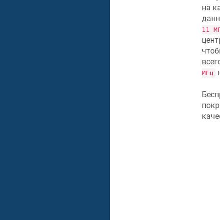
на к
данн
11 М
цент
чтоб
всег
н
МГц
Бесп
покр
каче