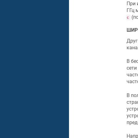
При 
ГГц 
(п
с
ШИР
Друг
кана
В бе
сети
част
часто
В по
стра
устр
устр
пред
Напр