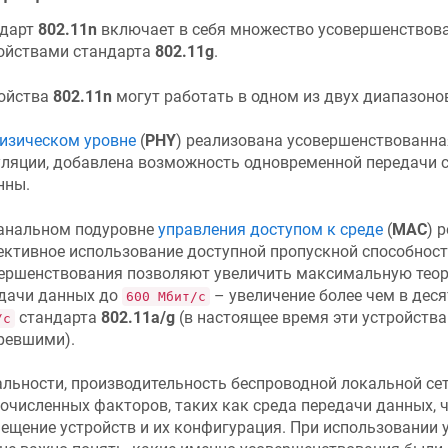
ндарт
802.11n
включает в себя множество усовершенствова
ойствами стандарта
802.11g
.
ойства
802.11n
могут работать в одном из двух диапазонов 
изическом уровне
(
PHY
) реализована усовершенствованна
ляции, добавлена возможность одновременной передачи с
нны.
анальном подуровне
управления доступом к среде
(
MAC
) 
ктивное использование доступной пропускной способности
ершенствования позволяют увеличить максимальную теор
дачи данных до
– увеличение более чем в деся
600 Мбит/с
стандарта
802.11a/g
(в настоящее время эти устройства
/с
ревшими).
альности, производительность беспроводной локальной сет
очисленных факторов, таких как среда передачи данных, 
ещение устройств и их конфигурация. При использовании 