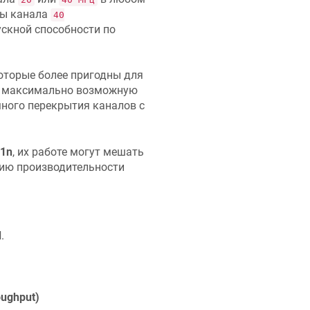
ны канала
40
ускной способности по
которые более пригодны для
х максимально возможную
ного перекрытия каналов с
11n
, их работе могут мешать
нию производительности
d
.
ughput)