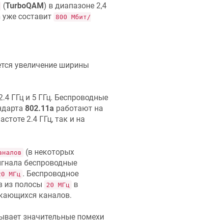
(
TurboQAM
) в диапазоне 2,4
n
уже составит
800 Мбит/
тся увеличение ширины
.4 ГГц и 5 ГГц. Беспроводные
андарта
802.11a
работают на
стоте 2.4 ГГц, так и на
(в некоторых
аналов
игнала беспроводные
. Беспроводное
20 МГц
в из полосы
в
20 МГц
кающихся каналов.
азывает значительные помехи