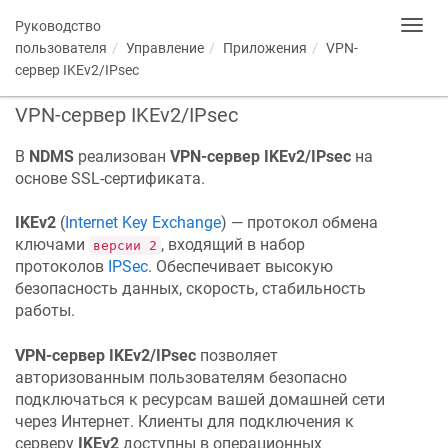
Руководство
Toggl
navig
пользователя
Управление
Приложения
VPN-
сервер IKEv2/IPsec
VPN-сервер IKEv2/IPsec
В
NDMS
реализован
VPN-сервер IKEv2/IPsec
на
основе SSL-сертификата.
IKEv2
(
Internet Key Exchange
) — протокол обмена
ключами
, входящий в набор
версии 2
протоколов
IPSec
. Обеспечивает высокую
безопасность данных, скорость, стабильность
работы.
VPN-сервер IKEv2/IPsec
позволяет
авторизованным пользователям безопасно
подключаться к ресурсам вашей домашней сети
через Интернет. Клиенты для подключения к
серверу
IKEv2
доступны в операционных