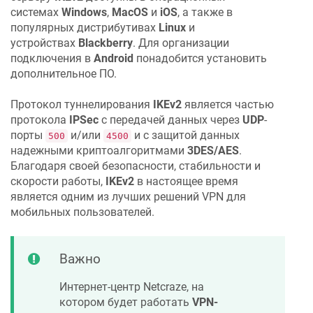
системах
Windows
,
MacOS
и
iOS
, а также в
популярных дистрибутивах
Linux
и
устройствах
Blackberry
. Для организации
подключения в
Android
понадобится установить
дополнительное ПО.
Протокол туннелирования
IKEv2
является частью
протокола
IPSec
с передачей данных через
UDP
-
порты
и/или
и с защитой данных
500
4500
надежными криптоалгоритмами
3DES/AES
.
Благодаря своей безопасности, стабильности и
скорости работы,
IKEv2
в настоящее время
является одним из лучших решений VPN для
мобильных пользователей.
Важно
Интернет-центр
Netcraze
, на
котором будет работать
VPN-