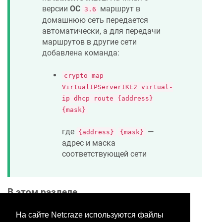
версии
ОС
маршрут в
3.6
домашнюю сеть передается
автоматически, а для передачи
маршрутов в другие сети
добавлена команда:
crypto map
VirtualIPServerIKE2 virtual-
ip dhcp route {address}
{mask}
где
—
{address}
{mask}
адрес и маска
соответствующей сети
В этом разделе
На сайте Netcraze используются файлы