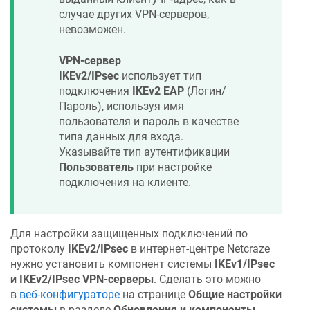
случае других VPN-серверов,
невозможен.
VPN-сервер
IKEv2/IPsec
использует тип
подключения
IKEv2 EAP
(Логин/
Пароль), используя имя
пользователя и пароль в качестве
типа данных для входа.
Указывайте тип аутентификации
Пользователь
при настройке
подключения на клиенте.
Для настройки защищенных подключений по
протоколу
IKEv2/IPsec
в интернет-центре
Netcraze
нужно установить компонент системы
IKEv1/IPsec
и IKEv2/IPsec VPN-серверы
. Сделать это можно
в
веб-конфигураторе
на странице
Общие настройки
системы
в разделе
Обновления и компоненты