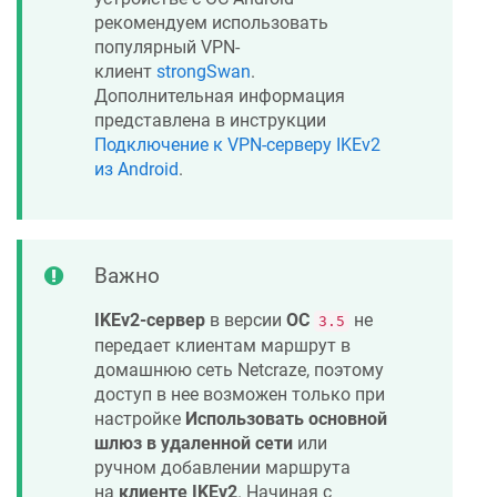
рекомендуем использовать
популярный VPN-
клиент
strongSwan
.
Дополнительная информация
представлена в инструкции
Подключение к VPN-серверу IKEv2
из Android
.
Важно
IKEv2-сервер
в версии
ОС
не
3.5
передает клиентам маршрут в
домашнюю сеть
Netcraze
, поэтому
доступ в нее возможен только при
настройке
Использовать основной
шлюз в удаленной сети
или
ручном добавлении маршрута
на
клиенте IKEv2
. Начиная с