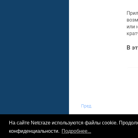
При
возм
или 
крат
В э
Пред.
На сайте Netcraze используются файлы cookie. Продол
конфиденциальности.
Подробнее...
© 2026 ООО «Неткрейз»