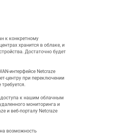
ан к конкретному
ентрах хранится в облаке, и
стройства. Достаточно будет
а WAN-интерфейсе
Netcraze
ет-центру при переключении
 требуется.
я доступа к нашим облачным
 удаленного мониторинга и
aze
и веб-порталу
Netcraze
на возможность