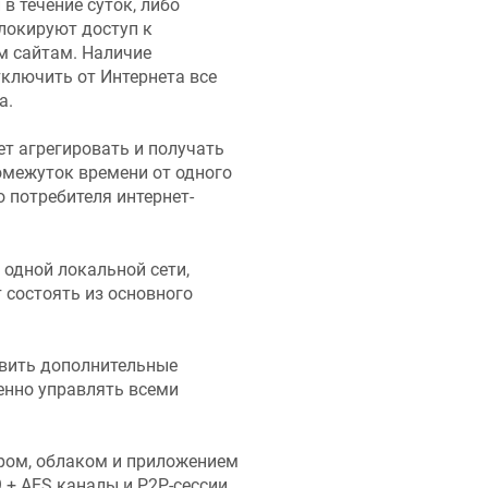
в течение суток, либо
локируют доступ к
м сайтам. Наличие
ключить от Интернета все
а.
т агрегировать и получать
омежуток времени от одного
о потребителя интернет-
 одной локальной сети,
 состоять из основного
авить дополнительные
енно управлять всеми
тром, облаком и приложением
+ AES каналы и P2P-сессии.