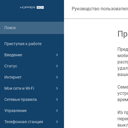
Руководство пользовател
Пр
Приступая к работе
Пред
Введение
моби
расп
Статус
удал
ваши
Интернет
Семе
Мои сети и Wi-Fi
устр
врем
Сетевые правила
Управление
Из п
пере
Телефонная станция
выкл