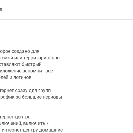
e
торое создано для
стемой или территориально
оставляют быстрый
риложение запомнит все
лей и логинов.
ернет сразу для групп
трафик за большие периоды
ернет-центра,
дключений, включить /
к интернет-центру домашние