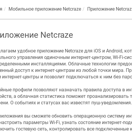
я
Мобильное приложение
Netcraze
Приложение
Netcraz
иложение
Netcraze
лагаем удобное приложение
Netcraze
для iOS и Android, ко
льного управления одиночным интернет-центром, Wi-Fi-си
ределенными инсталляциями. Облачные технологии пред
енный доступ к интернет-центрам из любой точки мира. П
 интернет-центры и позволит подключаться к ним без паро
йные профили позволяют назначать правила доступа в инт
ойств, а облачная статистика поможет проанализировать 
ени. О событиях и статусах вас известят пуш-уведомления.
риложения вы сможете обновить операционную систему инт
настроить параметры Wi-Fi, узнать состояние интернет-по
ючить гостевую сеть, контролировать все подключенные 