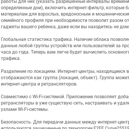
работы для них (указать разрешенные интервалы времени 
определенные дни), включить интернет-фильтр, которые б
материалам для взрослых, вредоносным и мошеннически
семейного профиля при необходимости позволит разом от
гаджеты вашего ребенка, даже если вы находитесь не дом
Глобальная статистика трафика. Наличие облака позволяе
данные любой группы устройств или пользователей за пр
часа до года. Теперь вам легче будет вычислить основног
трафика.
Разделение по локациям. Интернет-центры, находящиеся в
отображаются как группа (локация, объект). Группа может
интернет-центра и ретрансляторов.
Совместимо с Wi-Fi-системой. Приложение позволяет доб
ретрансляторы в уже существую сеть, настраивать и удал
узлами Wi-Fi-системы.
Безопасность. Для передачи данных между интернет-цен
используются защищенные по технологии E2EE Curve25519 