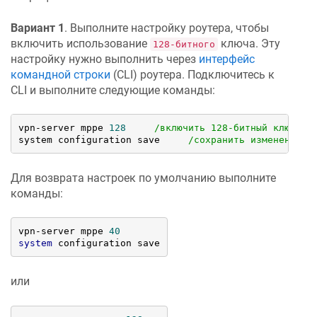
Вариант 1
. Выполните настройку роутера, чтобы
включить использование
ключа. Эту
128-битного
настройку нужно выполнить через
интерфейс
командной строки
(CLI) роутера. Подключитесь к
CLI и выполните следующие команды:
vpn
-
server mppe 
128
/включить 128-битный ключ дл
system configuration save     
/сохранить изменения/
Для возврата настроек по умолчанию выполните
команды:
vpn-server mppe 
40
system
 configuration save
или