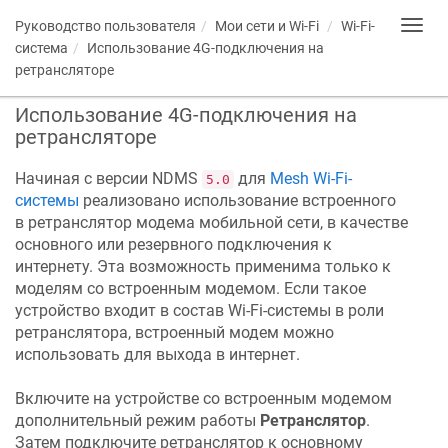
Руководство пользователя
Мои сети и Wi-Fi
Wi-Fi-
Toggl
navig
система
Использование 4G-подключения на
ретрансляторе
Использование 4G-подключения на
ретрансляторе
Начиная с версии
NDMS
для
Mesh Wi-Fi-
5.0
системы
реализовано использование встроенного
в ретранслятор модема мобильной сети, в качестве
основного или резервного подключения к
интернету. Эта возможность применима только к
моделям со встроенным модемом. Если такое
устройство входит в состав Wi-Fi-системы в роли
ретранслятора, встроенный модем можно
использовать для выхода в интернет.
Включите на устройстве со встроенным модемом
дополнительный режим работы
Ретранслятор
.
Затем подключите ретранслятор к основному