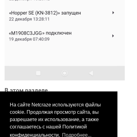
В этом разделе
На сайте Netcraze используются файлы
cookie. Продолжая просмотр сайта, вы
Хотите оставить отзыв?
разрешаете их использование, а также
Нажмите здесь, чтобы
соглашаетесь с нашей Политикой
предложить правки.
конфиденциальности.
Подробнее...