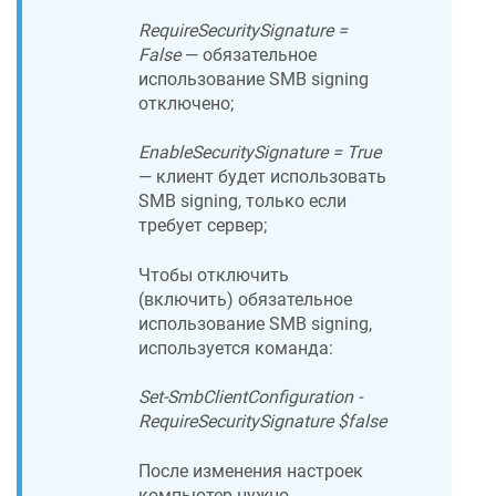
RequireSecuritySignature =
False
— обязательное
использование SMB signing
отключено;
EnableSecuritySignature = True
— клиент будет использовать
SMB signing, только если
требует сервер;
Чтобы отключить
(включить) обязательное
использование SMB signing,
используется команда:
Set-SmbClientConfiguration -
RequireSecuritySignature $false
После изменения настроек
компьютер нужно