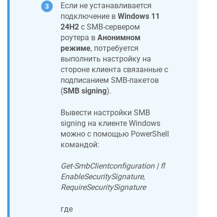
Если не устанавливается
подключение в
Windows 11
24H2
c SMB-сервером
роутера в
Анонимном
режиме
, потребуется
выполнить настройку на
стороне клиента связанные с
подписанием SMB-пакетов
(
SMB signing
).
Вывести настройки SMB
signing на клиенте Windows
можно с помощью PowerShell
командой:
Get-SmbClientconfiguration | fl
EnableSecuritySignature,
RequireSecuritySignature
где