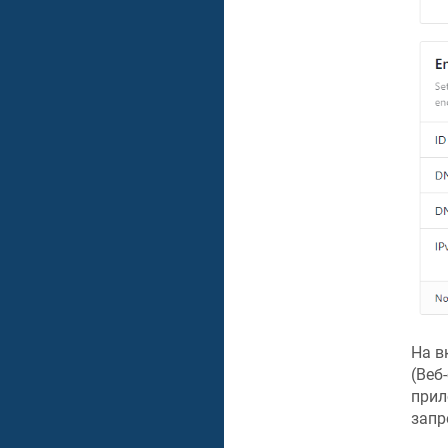
На в
(Веб
прил
запр