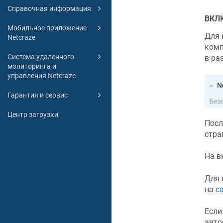
Справочная информация
ВКЛ
Мобильное приложение
Для 
Netcraze
комп
Система удаленного
в ра
мониторинга и
управления Netcraze
Гарантия и сервис
Центр загрузки
Посл
стра
На в
Для 
на
с
Если
авто