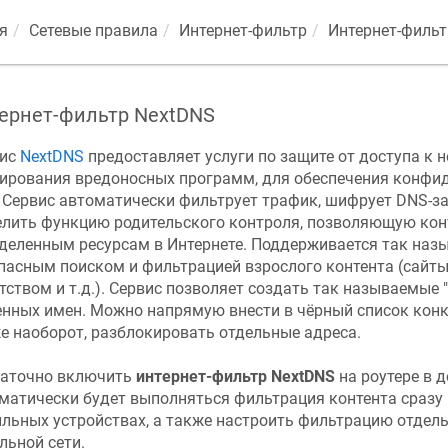
я
Сетевые правила
Интернет-фильтр
Интернет-фильт
ернет-фильтр NextDNS
вис
NextDNS
предоставляет услуги по защите от доступа к 
ирования вредоносных программ, для обеспечения конфи
. Сервис автоматически фильтрует трафик, шифрует DNS-з
лить функцию родительского контроля, позволяющую конт
деленным ресурсам в Интернете. Поддерживается так наз
пасным поиском и фильтрацией взрослого контента (сайты 
тством и т.д.). Сервис позволяет создать так называемые "
нных имен. Можно напрямую внести в чёрный список конкр
е наоборот, разблокировать отдельные адреса.
аточно включить
интернет-фильтр NextDNS
на роутере в 
матически будет выполняться фильтрация контента сразу 
льных устройствах, а также настроить фильтрацию отдель
льной сети.