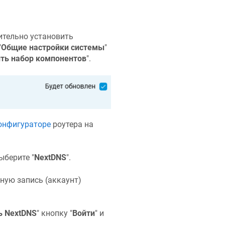
ительно установить
"
Общие настройки системы
"
ть набор компонентов
".
онфигураторе
роутера на
выберите "
NextDNS
".
ную запись (аккаунт)
ь NextDNS
" кнопку "
Войти
" и