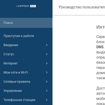
Руководство пользовател
Инт
Приступая к работе
Cер
блок
Введение
DNS
выде
Статус
опре
безо
Интернет
пира
Мои сети и Wi-Fi
доме
такж
Сетевые правила
Дост
Управление
авто
моби
Телефонная станция
лока