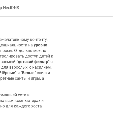
р NextDNS
нежелательному контенту,
денциальности на
уровне
апросы. Отдельно можно
ролировать доступ детей к
ываемый "
детский фильтр
" с
для взрослых, с насилием,
Чёрные
" и "
Белые
" списки
етные сайты и игры, а
домашней сети и
на всех компьютерах и
но для каждого хоста