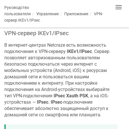
Руководство
Toggl
navig
пользователя
Управление
Приложения
VPN-
сервер IKEv1/IPsec
VPN-сервер IKEv1/IPsec
В интернет-центрах
Netcraze
есть возможность
подключения к VPN-серверу
IKEv1/IPsec
. Сервер
позволяет авторизованным пользователям
безопасно подключаться через интернет с
мобильных устройств (Android, iOS) к ресурсам
домашней сети и пользоваться вашим
подключением к интернету. При настройке
подключения на Android-устройствах выбирайте
тип VPN-подключения
IPsec Xauth PSK
, а на iOS-
устройствах —
IPsec
.
IPsec
-подключение
обеспечивает абсолютно защищенный доступ к
домашней сети со смартфона или планшета.