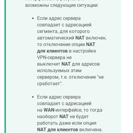
возможны следующие ситуации:
Если адрес сервера
совпадает с адресацией
сегмента, для которого
автоматический
NAT
включен,
то отключение опции
NAT
для клиентов
в настройке
VPN-сервера не
выключит
NAT
для адресов
используемых этим
сервером, т.е. отключение "не
сработает".
Если адрес сервера
совпадает с адресацией
на
WAN
-интерфейсе, то тогда
наоборот
NAT
не будет
работать даже если опция
NAT для клиентов
включена.