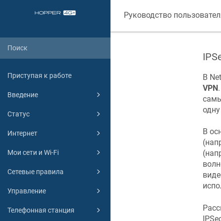
Руководство пользовател
IPS
Приступая к работе
В
Net
VPN
Введение
самы
одну
Статус
В ос
Интернет
(нап
Мои сети и Wi-Fi
(нап
волн
Сетевые правила
виде
испо
Управление
Расс
Телефонная станция
IPSe