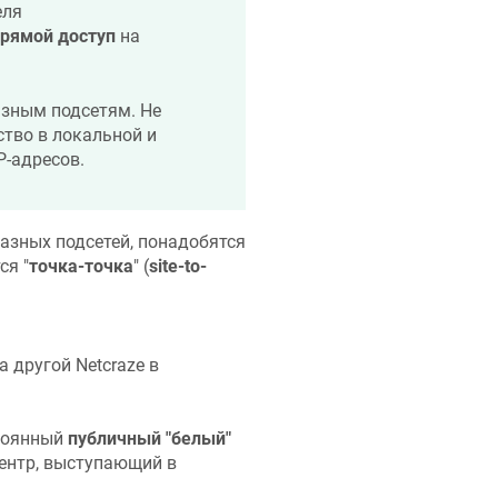
еля
рямой доступ
на
зным подсетям. Не
тво в локальной и
P-адресов.
азных подсетей, понадобятся
ся "
точка-точка
" (
site-to-
, а другой
Netcraze
в
стоянный
публичный "белый"
центр, выступающий в