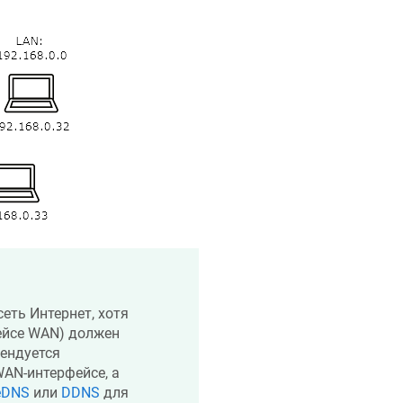
еть Интернет, хотя
ейсе WAN) должен
мендуется
AN-интерфейсе, а
eDNS
или
DDNS
для