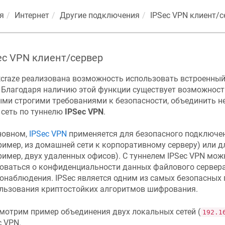
я
Интернет
Другие подключения
IPSec VPN клиент/с
ec VPN клиент/сервер
craze
реализована возможность использовать встроенны
. Благодаря наличию этой функции существует возможность
ми строгими требованиями к безопасности, объединить не
 сеть по туннелю
IPSec VPN
.
новном,
IPSec VPN
применяется для безопасного подключен
ример, из домашней сети к корпоративному серверу) или д
ример, двух удаленных офисов). С туннелем IPSec VPN мож
оваться о конфиденциальности данных файлового сервера,
онаблюдения. IPSec является одним из самых безопасных 
льзования криптостойких алгоритмов шифрования.
мотрим пример объединения двух локальных сетей (
192.1
c VPN.