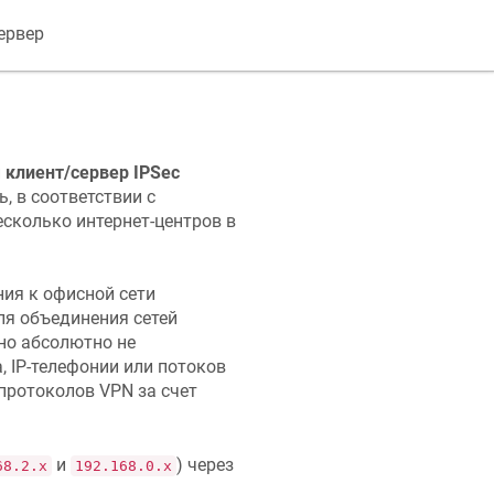
ервер
й
клиент/сервер IPSec
, в соответствии с
сколько интернет-центров в
ия к офисной сети
ля объединения сетей
но абсолютно не
 IP-телефонии или потоков
протоколов VPN за счет
и
) через
68.2.x
192.168.0.x