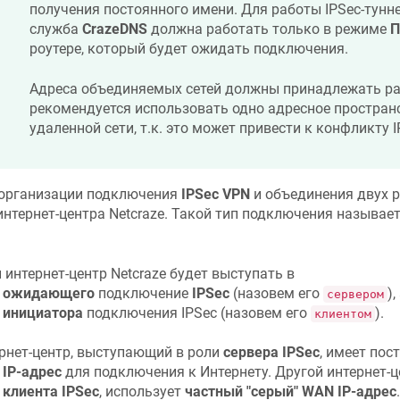
получения постоянного имени. Для работы IPSec-тунн
служба
CrazeDNS
должна работать только в режиме
П
роутере, который будет ожидать подключения.
Адреса объединяемых сетей должны принадлежать ра
рекомендуется использовать одно адресное пространс
удаленной сети, т.к. это может привести к конфликту I
организации подключения
IPSec VPN
и объединения двух р
интернет-центра
Netcraze
. Такой тип подключения называет
 интернет-центр
Netcraze
будет выступать в
и
ожидающего
подключение
IPSec
(назовем его
)
сервером
и
инициатора
подключения IPSec (назовем его
).
клиентом
рнет-центр, выступающий в роли
сервера IPSec
, имеет по
IP-адрес
для подключения к Интернету. Другой интернет-
и
клиента IPSec
, использует
частный "серый" WAN IP-адрес
.