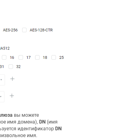
шлюза
вы можете
ое имя домена),
DN
(имя
льзуется идентификатор
DN
оизвольное имя.