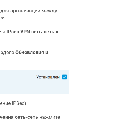
в для организации между
ей.
емы
IPsec VPN сеть-сеть и
азделе
Обновления и
ние IPSec).
чения сеть-сеть
нажмите