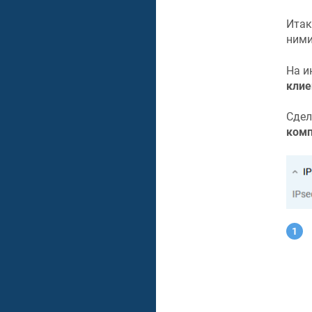
Итак
ними
На и
клие
Сдел
ком