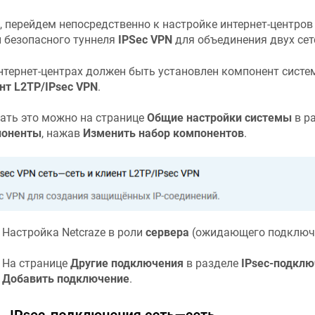
, перейдем непосредственно к настройке интернет-центро
 безопасного туннеля
IPSec VPN
для объединения двух сет
нтернет-центрах должен быть установлен компонент сист
нт L2TP/IPsec VPN
.
ать это можно на странице
Общие настройки системы
в р
поненты
, нажав
Изменить набор компонентов
.
Настройка
Netcraze
в роли
сервера
(ожидающего подключе
На странице
Другие подключения
в разделе
IPsec-подклю
Добавить подключение
.