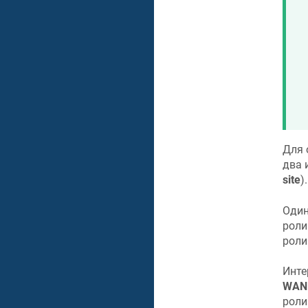
Для 
два 
site
).
Один
рол
рол
Инте
WAN 
рол